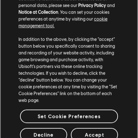
personal data, please see our
Privacy Policy
and
Notice at Collection
. You can set your cookies
Wie bereits angekündigt hat das Team an einem Programm
preferences at anytime by visiting our
cookie
gearbeitet, um Spieler:innen für die Meldung von Bugs auf
management tool.
R6Fix zu belohnen. Und die erste Version dieses Programms
wird mit dem Start des Y7S1-Testservers zur Verfügung
stehen.
In addition to the above, by clicking the “accept”
button below you specifically consent to sharing
and recording of your website activity, including
Um euch für eine Belohnung zu qualifizieren, müsst ihr
game browsing and purchase activity, with
während der Saison ein Problem melden (entweder auf dem
Testserver oder Live), und der Status des Problems muss zu
Ubisoft’s partners via these online tracking
„Wird untersucht“ wechseln. Ihr erhaltet eine Belohnung pro
technologies. If you wish to decline, click the
Saison – diese wird durch den höchsten Schweregrad eurer
“decline” button below. You can change your
eingegangenen Meldungen bestimmt. Die Belohnung für jede
cookie preferences at any time by visiting the “Set
Saison wird während des Testservers der folgenden Saison
Cookie Preferences” link on the bottom of each
eurem Konto im Live-Spiel gutgeschrieben.
web page.
BELOHNUNGEN
Set Cookie Preferences
Deko-Objekte: 3 Alpha-Packs (1 selten, 1 episch, 1
legendär)
Decline
Accept