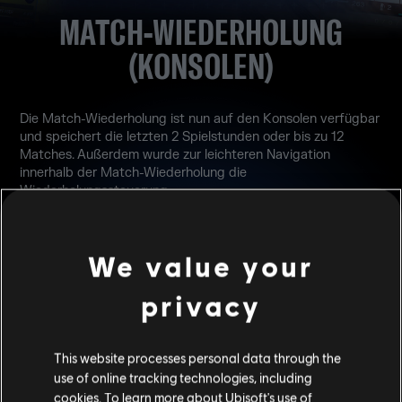
MATCH-WIEDERHOLUNG
(KONSOLEN)
Die Match-Wiederholung ist nun auf den Konsolen verfügbar
und speichert die letzten 2 Spielstunden oder bis zu 12
Matches. Außerdem wurde zur leichteren Navigation
innerhalb der Match-Wiederholung die
Wiederholungssteuerung
als Controller-Layout hinzugefügt.
We value your
privacy
This website processes personal data through the
R6-FIX-ANREIZPROGRAMM
use of online tracking technologies, including
cookies. To learn more about Ubisoft's use of