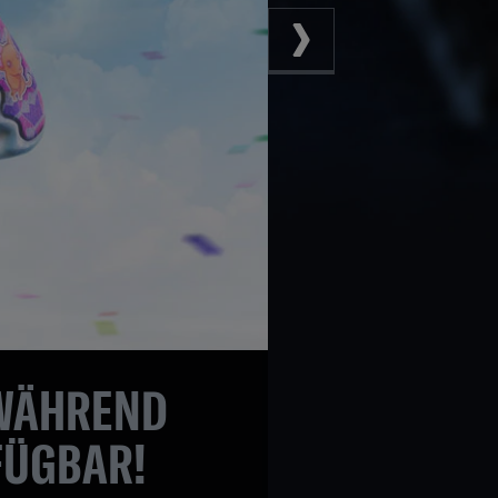
 WÄHREND
FÜGBAR!