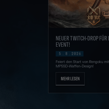
NEUER TWITCH-DROP FÜR
EVENT!
5
.
8
.
2026
Feiert den Start von Rengoku mi
MP5SD-Waffen-Design!
MEHR LESEN