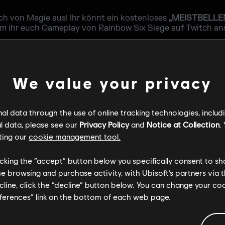
h von Magie aus! Ihr könnt ein kostenloses
„MEISTBELLEN
ndem ihr euch Gameplay von Rainbow Six Siege auf Twitch an
 13. Mai
en
Gameplay auf offiziellen Kanälen von Rainbow Six Siege 
gn freizuschalten und den Regenbogen aufs Schlachtfeld z
We value your privacy
nieren Twitch-Drops?
l data through the use of online tracking technologies, includ
l data, please see our
Privacy Policy
and
Notice at Collection
.
ting our
cookie management tool.
sicherzugehen, dass ihr Drops verdienen könnt:
licking the “accept” button below you specifically consent to s
ren Twitch-Account mit euerem Ubisoft-Konto.
Hier klicken,
me browsing and purchase activity, with Ubisoft’s partners via t
ecline, click the “decline” button below. You can change your c
echtigte Streams an. Wenn ihr euch 30 Minuten oder länge
eferences” link on the bottom of each web page.
erschiedene Gegenstände. Oben erfahrt ihr, wie ihr die ve