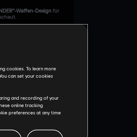
DER“-Waffen-Design
für
schaut.
an oder wählte Partner aus,
u bringen.
ing cookies. To learn more
 You can set your cookies
haring and recording of your
 um die Konten zu
hese online tracking
ookie preferences at any time
r Streams anschaut,
rfügbaren Gegenstände