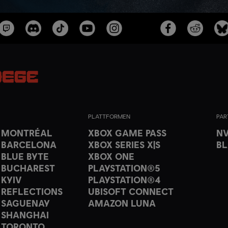
PLATTFORMEN
PAR
T MONTRÉAL
XBOX GAME PASS
NV
 BARCELONA
XBOX SERIES X|S
B
 BLUE BYTE
XBOX ONE
 BUCHAREST
PLAYSTATION®5
 KYIV
PLAYSTATION®4
 REFLECTIONS
UBISOFT CONNECT
 SAGUENAY
AMAZON LUNA
 SHANGHAI
 TORONTO