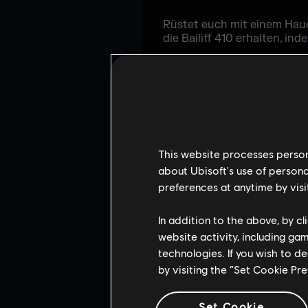
Rüstet euch mit einem Hauc
die Bailiff 410 erhalten, i
Wann:
Vom 6. Mai bis zum
Wie:
Seht euch 2 Stund
um euer exklusives Desi
Wie funktio
This website processes persona
about Ubisoft's use of persona
preferences at anytime by visi
Befolgt diese Schritte, um 
In addition to the above, by c
Schritt 1: Verknüpft eu
verknüpfen
.
website activity, including ga
technologies. If you wish to d
Schritt 2: Seht euch ber
by visiting the “Set Cookie Pr
sammelt ihr Punkte für v
erhaltet.
Set Cookie