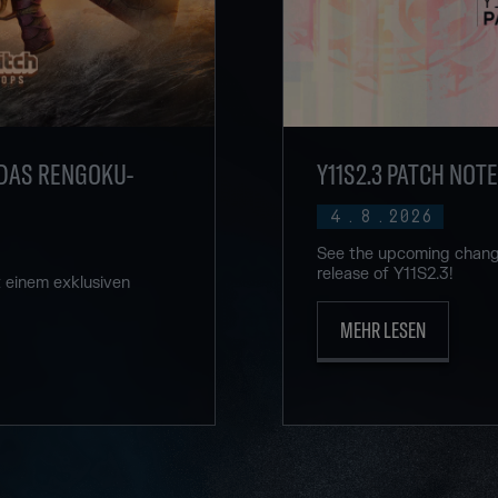
 DAS RENGOKU-
Y11S2.3 PATCH NOT
4
.
8
.
2026
See the upcoming change
release of Y11S2.3!
t einem exklusiven
MEHR LESEN