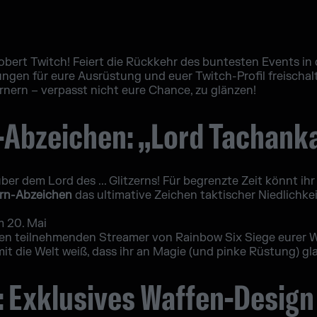
obert Twitch! Feiert die Rückkehr des buntesten Events in
ngen für eure Ausrüstung und euer Twitch-Profil freischal
rnern – verpasst nicht eure Chance, zu glänzen!
-Abzeichen: „Lord Tachank
ber dem Lord des ... Glitzerns! Für begrenzte Zeit könnt i
orn-Abzeichen
das ultimative Zeichen taktischer Niedlichkei
m 20. Mai
en teilnehmenden Streamer von Rainbow Six Siege eurer W
mit die Welt weiß, dass ihr an Magie (und pinke Rüstung) gl
: Exklusives Waffen-Design