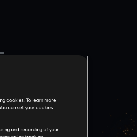
E
ing cookies. To learn more
 You can set your cookies
WSKI
BANK
haring and recording of your
hese online tracking