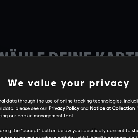
WÄHLE DEINE KART
We value your privacy
l data through the use of online tracking technologies, includ
l data, please see our
Privacy Policy
and
Notice at Collection
.
GRENZE
CHALET
CAFÉ DOSTOJE
ting our
cookie management tool.
licking the “accept” button below you specifically consent to s
me browsing and purchase activity, with Ubisoft’s partners via t