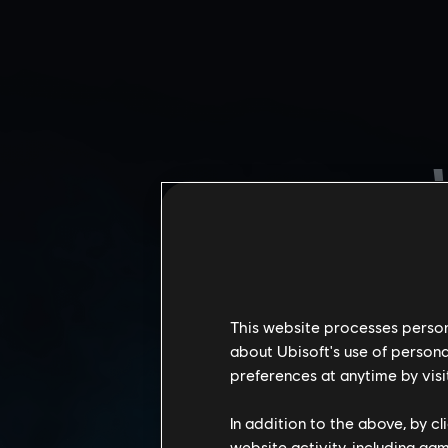
This website processes persona
about Ubisoft's use of persona
CALYPSO-CASINO
preferences at anytime by visi
In addition to the above, by c
website activity, including ga