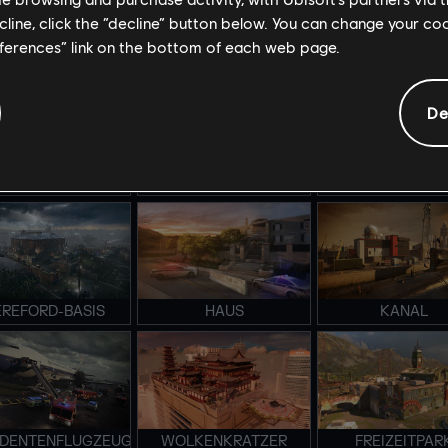
ecline, click the “decline” button below. You can change your c
eferences” link on the bottom of each web page.
TADION BRAVO
STADION ALPHA
VERSTECK
De
MERALD PLAINS
KÜSTE
KONSULAT
EREFORD-BASIS
HAUS
KANAL
IDENTENFLUGZEUG
WOLKENKRATZER
FREIZEITPAR