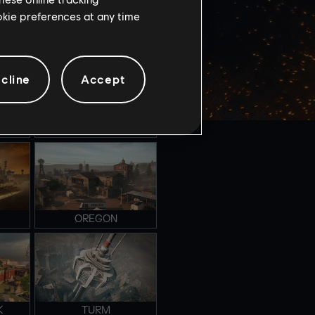
ookie preferences at any time
NIGHTHAVEN LABS
cline
Accept
FAVELA
OREGON
K
TURM