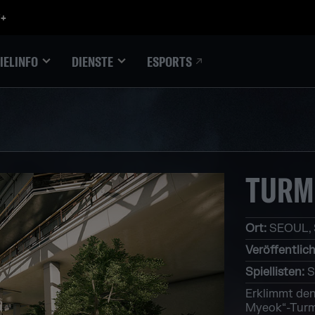
ESPORTS
IELINFO
DIENSTE
TURM
Ort
:
SEOUL,
Veröffentlich
Spiellisten
:
S
Erklimmt de
Myeok“-Turm 