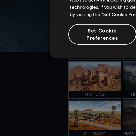
technologies. If you wish to d
by visiting the “Set Cookie Pr
CLUBHAUS
S
Set Cookie
Preferences
AUF ENGSTEM RAUM
E
FESTUNG
H
OUTBACK
PRÄS