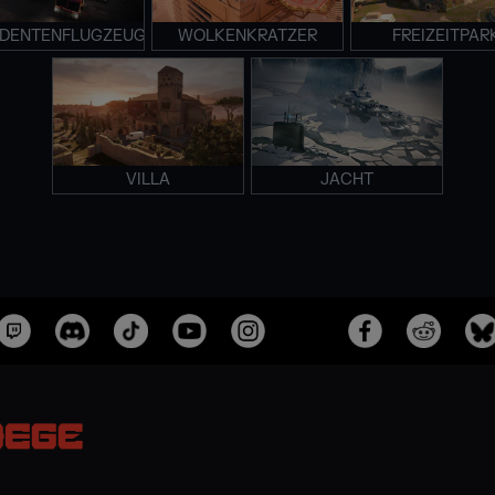
IDENTENFLUGZEUG
WOLKENKRATZER
FREIZEITPAR
VILLA
JACHT