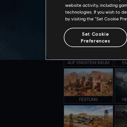
website activity, including ga
technologies. If you wish to d
by visiting the “Set Cookie Pr
CLUBHAUS
S
Set Cookie
Preferences
AUF ENGSTEM RAUM
E
FESTUNG
H