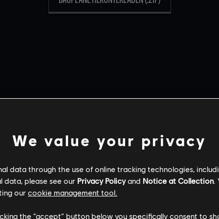
WÄHLE DEINE KART
We value your privacy
l data through the use of online tracking technologies, includ
l data, please see our
Privacy Policy
and
Notice at Collection
.
ting our
cookie management tool.
GRENZE
CHALET
CAFÉ DOSTOJE
licking the “accept” button below you specifically consent to s