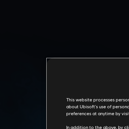
This website processes persona
about Ubisoft's use of persona
preferences at anytime by visi
CALYPSO-CASINO
In addition to the above, by c