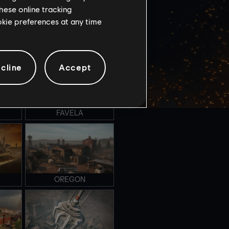
hese online tracking
ookie preferences at any time
NIGHTHAVEN LABS
cline
Accept
FAVELA
OREGON