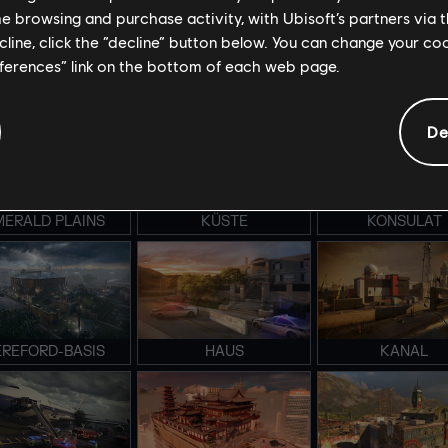
me browsing and purchase activity, with Ubisoft’s partners via t
ecline, click the “decline” button below. You can change your c
eferences” link on the bottom of each web page.
TADION BRAVO
STADION ALPHA
VERSTECK
De
MERALD PLAINS
KÜSTE
KONSULAT
EREFORD-BASIS
HAUS
KANAL