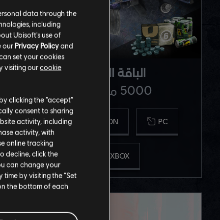
ersonal data through the
hnologies, including
out Ubisoft's use of
e our
Privacy Policy
and
 can set your cookies
 visiting our
cookie
الباقة المتميزة
5000 من الرصيد
by clicking the “accept”
ally consent to sharing
PLAYSTATION
PC
site activity, including
se activity, with
se online tracking
o decline, click the
XBOX
You can change your
time by visiting the “Set
 on the bottom of each