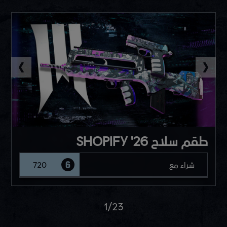
طقم سلاح SHOPIFY '26
شراء مع
720
1
/
23