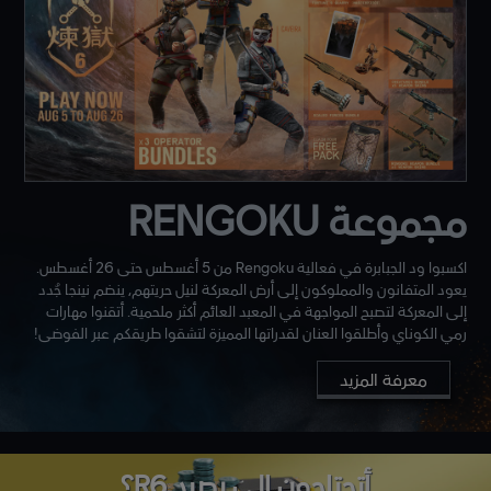
مجموعة RENGOKU
اكسبوا ود الجبابرة في فعالية Rengoku من 5 أغسطس حتى 26 أغسطس.
يعود المتفانون والمملوكون إلى أرض المعركة لنيل حريتهم، ينضم نينجا جُدد
إلى المعركة لتصبح المواجهة في المعبد العائم أكثر ملحمية. أتقنوا مهارات
رمي الكوناي وأطلقوا العنان لقدراتها المميزة لتشقوا طريقكم عبر الفوضى!
معرفة المزيد
أتحتاجون إلى رصيد R6؟