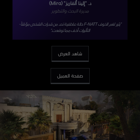
د. "إلينا ألفاريز" (Mira)
مديرة البحث والتطوير
"يثير لغم الخوف F-NATT حالة عاطفية تحد من قدرات الشخص مؤقتاً-
التأثيرات أخف مما توقعت."
شاهد العرض
صفحة العميل