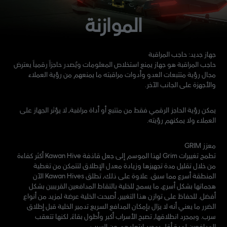
الموازنة
جهاز جديد: حاجب المراقبة
حاجب المراقبة هو جهاز يمنع استخلاص المعلومات ويُصدر حاجزاً رقمياً يعترض
مجال رؤية متتبعات العدو وأدوات مراقبته ما يمنعهم من رؤية العملاء
والأجهزة على الجانب الآخر.
يمكن رؤية الحاجز الرقمي فقط من متتبع أو أداة مراقبة، لا يؤثر الجهاز على
العملاء ولا يمكنهم رؤيته.
معزز GRIM
تطمح تغييرات Grim لهذا الموسم إلى جعل قاذفة Kawan Hive أكثر كفاءة
من خلال تقليل مدة تجهيزها وزيادة معدل الإطلاق لتتمكن من تغطية
المنطقة أسرع مما سبق. علاوة على ذلك، تطلق Kawan Hives الآن
هجماتها بشكل أسرع، ما يسمح للخلية بالتقاط المدافعين القريبين بشكل
أفضل. للحفاظ على توازن هذا التغيير، أصبحت الخلية عرضة لمزيد من أنواع
الضرر ما يعني أنه لا يزال بإمكان المدافع السريع تدمير الخلية قبل إطلاق
سرب. وبمجرد انطلاقها، تصبح الأسراب أكبر وأطول بقاءً، لكنها تتعقب
المدافعين لمدة أقل بمجرد ابتعادهم عن السرب.