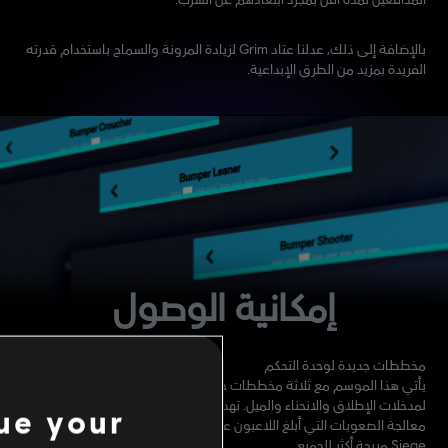
بالإضافة إلى ذلك، عدلنا عتاد Grim لزيادة المرونة والسماح باستخدام قدرته
الفريدة بمزيد من الطرق الإبداعية.
إمكانية الوصول
مخططات جديدة لوحدة التحكم
يأتي هذا الموسم مع ثلاثة مخططات جديدة لوحدة التحكم توفر بدائل
لمدخلات الإطلاق والانحناء والميل. تهدف هذه المخططات الجديدة إلى
ue your
معالجة الصعوبات التي أبلغ اللاعبون عما تسببه من إزعاج لنجعل تجربة لعب
Siege مريحة أكثر للجميع.