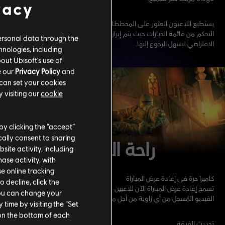
vacy
يستطيع اللاعبون العثور على المخططات الجديدة في قسم مخططات وحدة
التحكم من قائمة الخيارات حيث يتم إبراز التغييرات المختلفة عن المخطط
ersonal data through the
الافتراضي ليسهل الرجوع إليها.
hnologies, including
out Ubisoft's use of
e our
Privacy Policy
and
 can set your cookies
 visiting our
cookie
by clicking the “accept”
ally consent to sharing
راحة اللاعب
site activity, including
se activity, with
se online tracking
كاميرا حرة في إعادة عرض المباراة
o decline, click the
تسمح إعادة عرض المباراة الآن للاعبين باستخدام كاميرا حرة لمشاهدة مقطع
You can change your
الفيديو المُسجل من أي زاوية من أجل مراجعة الاستراتيجيات وصناعة محتوى.
time by visiting the “Set
 on the bottom of each
تحديث الفرقة