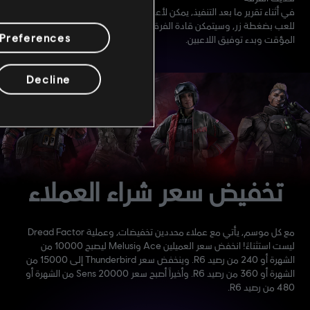
في أثناء تقرير ما بعد التنفيذ، يمكن لأعضاء الفرقة إعلام قائدها بجاهزيتهم
للعب بضغطة زر، وسيتمكن قادة الفرقة من تجاوز المدة المتبقية في
Preferences
المؤقت وبدء توفيق اللاعبين.
Decline
تخفيض سعر شراء العملاء
مع كل موسم، يأتي مع عملاء محددين تخفيضات، وعملية Dread Factor
ليست استثناءً! انخفض سعر العميلين Ace وMelusi ليصبح 10000 من
الشهرة أو 240 من رصيد R6. وينخفض سعر Thunderbird إلى 15000 من
الشهرة أو 360 من رصيد R6. وأخيراً أصبح سعر Sens 20000 من الشهرة أو
480 من رصيد R6.