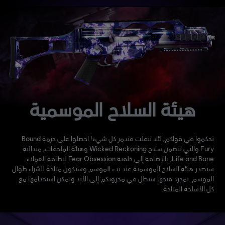
هيئة السلاح الموسمية
تحكموا في قواكم، لئلا تنفلت فتدمر كل شيء! احصلوا على حزمة Bound
Fury والتي تتضمن سلاح Wicked Reckoning وهيئة الملحقات، ميدالية
Life and Bane، بالإضافة إلى خلفية Fear Obsession لبطاقة العملاء.
ستصدر هيئة السلاح الموسمية عند بدء الموسم وستكون متاحة للشراء طوال
الموسم. بمجرد فتحها ستظل في مخزونكم إلى الأبد ويمكن استخدامها مع
كل الأسلحة المتاحة.