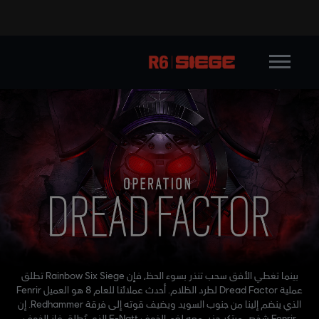
بينما تغطي الأفق سحب تنذر بسوء الحظ، فإن Rainbow Six Siege تطلق
عملية Dread Factor لطرد الظلام. أحدث عملائنا للعام 8 هو العميل Fenrir
الذي ينضم إلينا من جنوب السويد ويضيف قوته إلى فرقة Redhammer. إن
Fenrir شخص مبتكر حذر، معه لغم الخوف F-Natt الذي يُطلق غاز الخوف