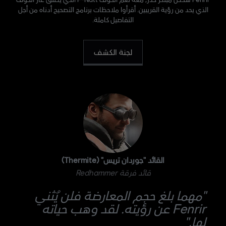
الذي يحد من رؤية القريبين. أقرأوا ملاحظات برنامج التصحيح أدناه من أجل
التفاصيل كاملة.
لجنة الكشف
القائد "جوردان تريس" (Thermite)
قائد فرقة Redhammer
"مهما بلغ حجم المعارضة فلن يُثني
Fenrir عن رؤيته. لقد وهب حياته
لها."