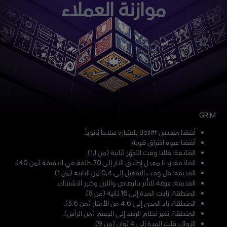
موازنة العملاء
GRIM
أضفنا مسدس Bailiff باعتباره سلاحاً ثانوياً.
أضفنا عبوة اختراق قوية.
القاذفة: قللنا وقت التجهُز لثانية (من 1,1).
القاذفة: زدنا معدل إطلاق النار إلى 70 طلقة في الدقيقة (من 40).
القذيفة: قل وقت التفعيل إلى 0,4 من الثانية (من 1).
القذيفة: عرضة للتأثر بالرصاص والليزر وضرر الاشتباك.
المنطقة: زادت المدة إلى 16 ثانية (من 8).
المنطقة: زاد المدى إلى 4,6 من الأمتار (من 3,6).
المنطقة: تغير نظام الرصد إلى الجسم (من الرأس).
الزوال: قلت المدة إلى 4 ثوانٍ (من 9).