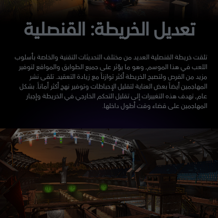
تعديل الخريطة: القنصلية
تلقت خريطة القنصلية العديد من مختلف التحديثات التقنية والخاصة بأسلوب
اللعب في هذا الموسم، وهو ما يؤثر على جميع الطوابق والمواقع لتوفير
مزيد من الفرص ولتصبح الخريطة أكثر توازناً مع زيادة التعقيد. تلقى نشر
المهاجمين أيضاً بعض العناية لتقليل الإحباطات وتوفير نهج أكثر أماناً. بشكل
عام، تهدف هذه التغييرات إلى تقليل التحكم الخارجي في الخريطة وإجبار
المهاجمين على قضاء وقت أطول داخلها.