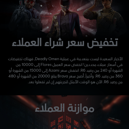
تخفيض سعر شراء العملاء
الأخبار السعيدة ليست منعدمة في عملية Deadly Omen، فهناك تخفيضات
في أسعار عملاء محددين! انخفض سعر العميل Flores إلى 10000 من
الشهرة أو 240 من رصيد R6. انخفض سعر Azami إلى 15000 من الشهرة أو
360 من رصيد R6. وأخيراً، أصبح سعر Brava يبلغ 20000 من الشهرة أو 480
من رصيد R6. الآن هو الوقت الأمثل لتجربتهم إن لم تفعلوا بعد.
موازنة العملاء