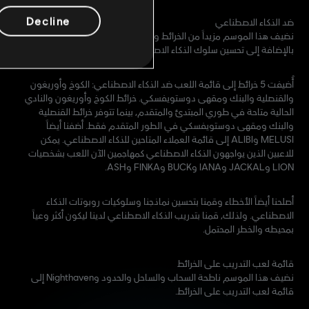
Decline
ضد الذكاء الاصطناعي
نضيف هذا الموسم مزيداً من الخرائط والعملاء إلى قائمة اللعب هذه،
بالإضافة إلى تحسين سلوك الذكاء الاصطناعي.
أُضيفت 5 خرائط إلى قائمة اللعب ضد الذكاء الاصطناعي: الكوخ وأوريغون
والقنصلية والبنك ومقهى دوستويفسكي. خرائط الكوخ وأوريغون والنادي
الحالية متاحة في طوري المبتدئ والمتقدم، بينما تتوفر خرائط القنصلية
والبنك ومقهى دوستويفسكي في الطور المتقدم فقط. أضفنا أيضاً
MELUSI وALIBI إلى قائمة العملاء المتاحين للذكاء الاصطناعي. يمكن
للاعبين الذين يواجهون الذكاء الاصطناعي كمهاجمين الآن اللعب بشخصيات
LION وJACKAL وIANA وBUCK وFINKA وASH.
أصلحنا أيضاً الأخطاء وقمنا بتحسين نماذجنا وسلوكيات روبوتات الذكاء
الاصطناعي. ولذلك، قمنا بتدريب الذكاء الاصطناعي لدينا ليكون أكثر وعياً
بمحيطه والخطر المحتمل.
قائمة لعب التدريب على الخرائط
نضيف هذا الموسم ناطحة السحاب والساحل والحدود وNighthaven إلى
قائمة لعب التدريب على الخرائط.