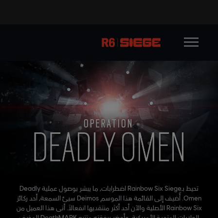
تحيط بـRainbow Six Siege اضطرابات، ما يبشر بوصول عملية Deadly
Omen. أُضيف إلى القائمة هذا الموسم Deimos سيئ السمعة، أحد ركائز
Rainbow Six الأصلية والآن أحد أكثر منتقديها انفعالاً. أتى هذا العميل من
الولايات المتحدة الأمريكية، وأحضر برفقته متتبع DeathMARK المخيف