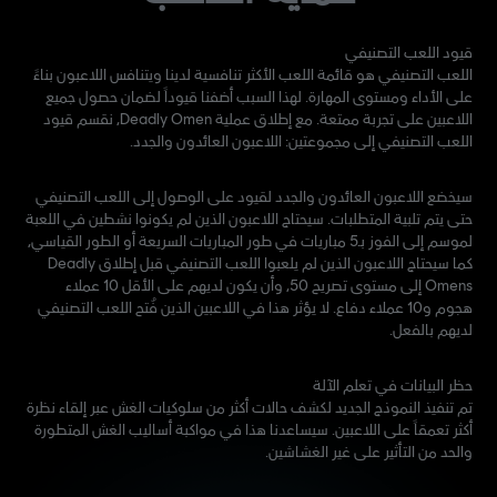
قيود اللعب التصنيفي
اللعب التصنيفي هو قائمة اللعب الأكثر تنافسية لدينا ويتنافس اللاعبون بناءً
على الأداء ومستوى المهارة. لهذا السبب أضفنا قيوداً لضمان حصول جميع
اللاعبين على تجربة ممتعة. مع إطلاق عملية Deadly Omen، نقسم قيود
اللعب التصنيفي إلى مجموعتين: اللاعبون العائدون والجدد.
سيخضع اللاعبون العائدون والجدد لقيود على الوصول إلى اللعب التصنيفي
حتى يتم تلبية المتطلبات. سيحتاج اللاعبون الذين لم يكونوا نشطين في اللعبة
لموسم إلى الفوز بـ5 مباريات في طور المباريات السريعة أو الطور القياسي،
كما سيحتاج اللاعبون الذين لم يلعبوا اللعب التصنيفي قبل إطلاق Deadly
Omens إلى مستوى تصريح 50، وأن يكون لديهم على الأقل 10 عملاء
هجوم و10 عملاء دفاع. لا يؤثر هذا في اللاعبين الذين فُتح اللعب التصنيفي
لديهم بالفعل.
حظر البيانات في تعلم الآلة
تم تنفيذ النموذج الجديد لكشف حالات أكثر من سلوكيات الغش عبر إلقاء نظرة
أكثر تعمقاً على اللاعبين. سيساعدنا هذا في مواكبة أساليب الغش المتطورة
والحد من التأثير على غير الغشاشين.