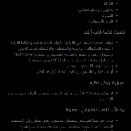
القناة
مقهى دوستويفسكي
الحدود
البرية الأسترالية
تحديث قائمة لعب أركيد
كوات مدمرة مسبقاً في الأركيد. الكوات الداخلية لجميع خرائط الأركيد
(الأحياء العشوائية البرازيلية والقنصلية والاشتباك قريب المدى
وسهول الزمرد والقصر والمدينة الترفيهية والمخبأ وNighthaven
والساحل وناطحة السحاب واستاد 2021) مدمرة مسبقاً.
يدعم الأركيد الآن طور المتفرج.
أُزيلت قنابل التلامس من طور اللعبة الكل ضد الكل.
عميل لا يمكن حظره
لا يمكن حظر Deimos في قائمة اللعب التصنيفي لأول أسبوعين بعد
الإطلاق.
مكافآت اللعب التصنيفي الحصرية
بداية من هذا الموسم، سيحصل اللاعبون الذين يصلون إلى التصنيف
الذهبي 1 في اللعب التصنيفي على مكافأة حصرية في نهاية