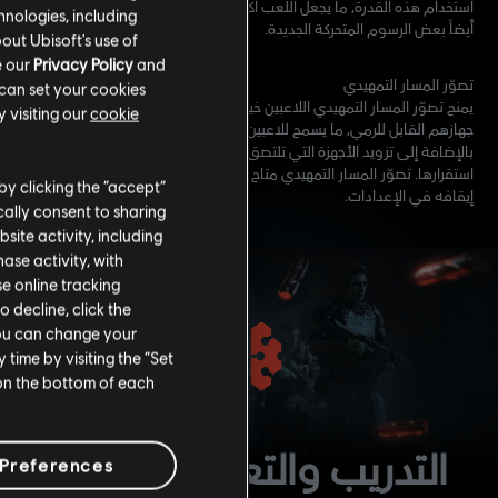
استخدام هذه القدرة، ما يجعل اللعب أكثر طبيعية واستجابة للمهاجمين. أضفنا
hnologies, including
أيضاً بعض الرسوم المتحركة الجديدة.
out Ubisoft's use of
e our
Privacy Policy
and
تصوّر المسار التمهيدي
 can set your cookies
يمنح تصوّر المسار التمهيدي اللاعبين خيار رؤية تمثيل بصري لمكان استقرار
 visiting our
cookie
جهازهم القابل للرمي، ما يسمح للاعبين بإعداد الأجهزة بشكل أكثر دقة،
بالإضافة إلى تزويد الأجهزة التي تلتصق بالأسطح بقطعة خفية لإظهار مكان
استقرارها. تصوّر المسار التمهيدي متاح لجميع أطوار اللعب، ويمكن تشغيله أو
by clicking the “accept”
إيقافه في الإعدادات.
ally consent to sharing
site activity, including
se activity, with
se online tracking
o decline, click the
You can change your
time by visiting the “Set
 on the bottom of each
التدريب والتعريف باللعبة
Preferences