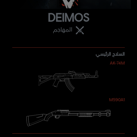
DEIMOS
المهاجم
السلاح الرئيسي
AK-74M
M590A1