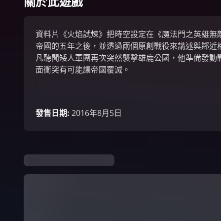
關於此遊戲
資料片《火焰試煉》把時空設定在《魔法門之英雄無
帝國的五年之後，並透過兩個原創戰役來講述與鄰近
凡聽聞矮人軍團再次突然襲擊雄鹿公國，他準備發動
面衝突有可能讓帝國覆滅。
發售日期
:
2016年8月5日