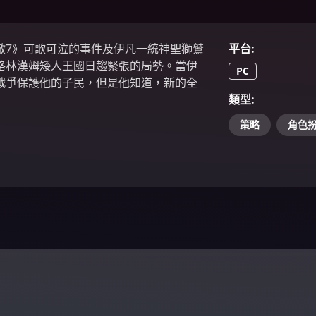
敵7》可歌可泣的事件及伊凡一統神聖獅鷲
平台
:
格林漢姆矮人王國日趨緊張的局勢。當伊
PC
戰爭保護他的子民，但是他知道，新的全
類型
:
策略
角色