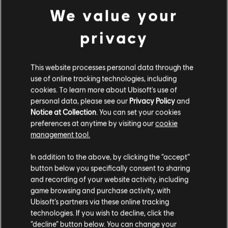
We value your
privacy
推薦內容
This website processes personal data through the
use of online tracking technologies, including
cookies. To learn more about Ubisoft's use of
personal data, please see our
Privacy Policy
and
Notice at Collection
. You can set your cookies
preferences at anytime by visiting our
cookie
management tool.
In addition to the above, by clicking the “accept”
button below you specifically consent to sharing
and recording of your website activity, including
game browsing and purchase activity, with
Ubisoft’s partners via these online tracking
故事劇情
technologies. If you wish to decline, click the
“decline” button below. You can change your