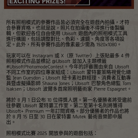
所有照相模式的參賽作品皆必須完全在遊戲內拍攝，才符
合參賽資格。也就是說，照片在拍攝後不得進行後製編
輯，但歡迎各位自由使用 Ubisoft 遊戲內的照相模式工具
進行構圖，包括調整對比、色彩、濾鏡、角度等各項設
定。此外，所有參賽作品的像素最少需為 1920x1080。
玩家可以在 Instagram 或 X（原 Twitter）上張貼最多 4 件
照相模式作品並標記 @Ubisoft 並加入主題標籤
#UbisoftPhotomodeContest。今年的評審團由來自 Ubisoft
不同工作室的四位專家組成：Ubisoft 蒙特婁策略視覺化總
監 Jean Guesdon；Ubisoft 紐卡素社群經理、消費者互動專
員暨虛擬攝影師 Shauna Jones；Ubisoft 巴黎角色總監 Tom
Isaksen；Ubisoft 波爾多首席照明藝術家 Pierre Espaignet。
將於 8 月 1 日公布 10 位得獎人選。第一名優勝者將受邀前
往參觀 Ubisoft 蒙特婁工作室，第二至第十名則將獲得
Ubisoft+ Premium 一年訂閱資格。部分優勝者的作品也將
於 8 月 15 日至 30 日在蒙特婁 Mutek 藝術音樂節中展
出。
照相模式比賽 2025 開放參與的遊戲包括：