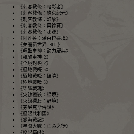
《刺客教條：暗影者》
《刺客教條：維京紀元》
《刺客教條：幻象》
《刺客教條：奧德賽》
《刺客教條：起源》
《阿凡達：潘朵拉邊境》
《美麗新世界 1800》
《飆酷車神：動力慶典》
《飆酷車神 2》
《全境封鎖 2》
《極地戰嚎 6》
《極地戰嚎：破曉》
《極地戰嚎 5》
《榮耀戰魂》
《火線獵殺：絕境》
《火線獵殺：野境》
《芬尼克斯傳說》
《極限共和國》
《怒海戰記》
《星際大戰：亡命之徒》
《極限巔峰》