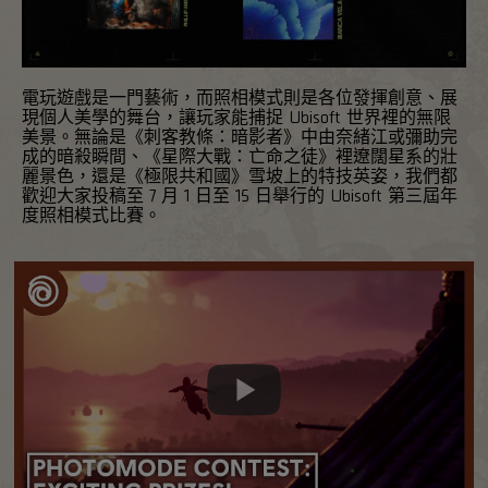
電玩遊戲是一門藝術，而照相模式則是各位發揮創意、展
現個人美學的舞台，讓玩家能捕捉 Ubisoft 世界裡的無限
美景。無論是《刺客教條：暗影者》中由奈緒江或彌助完
成的暗殺瞬間、《星際大戰：亡命之徒》裡遼闊星系的壯
麗景色，還是《極限共和國》雪坡上的特技英姿，我們都
歡迎大家投稿至 7 月 1 日至 15 日舉行的 Ubisoft 第三屆年
度照相模式比賽。