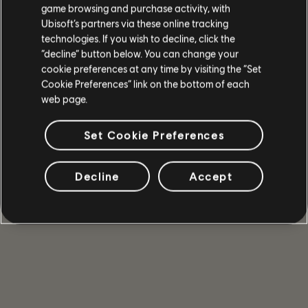
game browsing and purchase activity, with
Ubisoft’s partners via these online tracking
technologies. If you wish to decline, click the
“decline” button below. You can change your
cookie preferences at any time by visiting the “Set
Cookie Preferences” link on the bottom of each
遊戲詳情
web page.
和你的好友一同遊玩多人合作與 PvP 模式、取得強力武器
和裝備，成為能在危機時刻守護國會大廈的少數精英之
一。
Set Cookie Preferences
更多
Decline
Accept