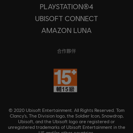
PLAYSTATION®4
UBISOFT CONNECT
AMAZON LUNA
合作夥伴
© 2020 Ubisoft Entertainment. All Rights Reserved. Tom
Clancy’s, The Division logo, the Soldier Icon, Snowdrop,
Ubisoft, and the Ubisoft logo are registered or
unregistered trademarks of Ubisoft Entertainment in the
US and/or other countries.