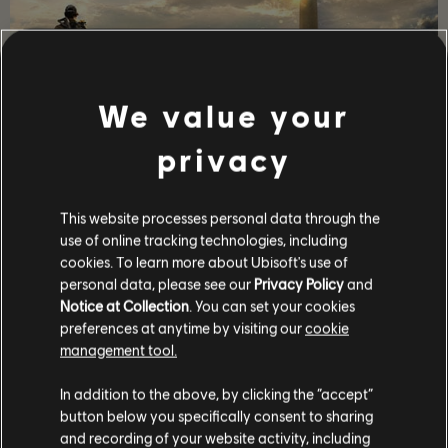
We value your
故事劇情
privacy
帶領一隊菁英特工進入疫情爆發後的華盛頓特區恢復秩
序，避免人類文明崩壞瓦解。
This website processes personal data through the
更多
use of online tracking technologies, including
cookies. To learn more about Ubisoft's use of
personal data, please see our
Privacy Policy
and
Notice at Collection
. You can set your cookies
preferences at anytime by visiting our
cookie
management tool.
In addition to the above, by clicking the “accept”
button below you specifically consent to sharing
and recording of your website activity, including