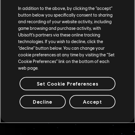
In addition to the above, by clicking the “accept”
button below you specifically consent to sharing
and recording of your website activity, including
game browsing and purchase activity, with
觀看發行預告片
Ubisoft’s partners via these online tracking
technologies. If you wish to decline, click the
“decline” button below. You can change your
觀看預告片
cookie preferences at any time by visiting the “Set
Cookie Preferences” link on the bottom of each
web page.
Set Cookie Preferences
Decline
Accept