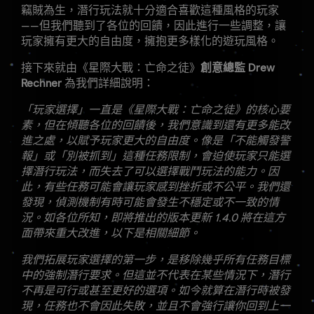
竊賊為生，潛行玩法就十分適合喜歡這種風格的玩家
——但我們聽到了各位的回饋，因此進行一些調整，讓
玩家擁有更大的自由度，擁抱更多樣化的遊玩風格。
接下來就由《星際大戰：亡命之徒》
創意總監 Drew
Rechner
為我們詳細說明：
「玩家選擇」一直是《星際大戰：亡命之徒》的核心要
素，但在傾聽各位的回饋後，我們意識到還有更多能改
進之處，以賦予玩家更大的自由度。像是「不能觸發警
報」或「別被抓到」這種任務限制，會迫使玩家只能選
擇潛行玩法，而失去了可以選擇戰鬥玩法的能力。因
此，有些任務可能會讓玩家感到挫折或不公平。我們還
發現，偵測機制有時可能會發生不穩定或不一致的情
況。如各位所知，即將推出的版本更新 1.4.0 將在這方
面帶來重大改進，以下是相關細節。
我們拓展玩家選擇的第一步，是移除幾乎所有任務目標
中的強制潛行要求。但這並不代表在某些情況下，潛行
不再是可行或甚至更好的選項。如今就算在潛行時被發
現，任務也不會因此失敗，並且不會強行讓你回到上一