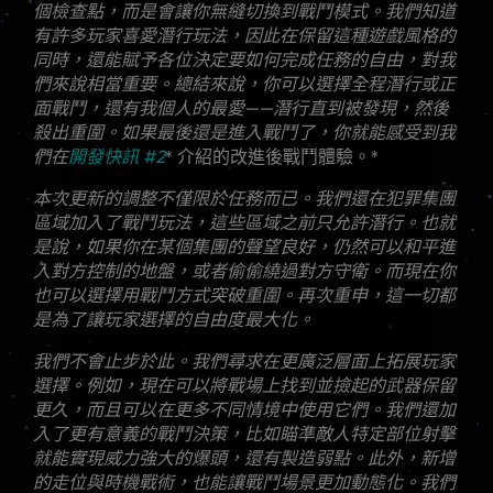
個檢查點，而是會讓你無縫切換到戰鬥模式。我們知道
有許多玩家喜愛潛行玩法，因此在保留這種遊戲風格的
同時，還能賦予各位決定要如何完成任務的自由，對我
們來說相當重要。總結來說，你可以選擇全程潛行或正
面戰鬥，還有我個人的最愛——潛行直到被發現，然後
殺出重圍。如果最後還是進入戰鬥了，你就能感受到我
們在
開發快訊 #2
* 介紹的改進後戰鬥體驗。*
本次更新的調整不僅限於任務而已。我們還在犯罪集團
區域加入了戰鬥玩法，這些區域之前只允許潛行。也就
是說，如果你在某個集團的聲望良好，仍然可以和平進
入對方控制的地盤，或者偷偷繞過對方守衛。而現在你
也可以選擇用戰鬥方式突破重圍。再次重申，這一切都
是為了讓玩家選擇的自由度最大化。
我們不會止步於此。我們尋求在更廣泛層面上拓展玩家
選擇。例如，現在可以將戰場上找到並撿起的武器保留
更久，而且可以在更多不同情境中使用它們。我們還加
入了更有意義的戰鬥決策，比如瞄準敵人特定部位射擊
就能實現威力強大的爆頭，還有製造弱點。此外，新增
的走位與時機戰術，也能讓戰鬥場景更加動態化。我們