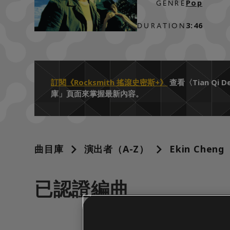
Pop
GENRE
3:46
DURATION
訂閱《Rocksmith 搖滾史密斯+》
查看〈Tian Q
庫」頁面來掌握最新內容。
曲目庫
演出者（A-Z）
Ekin Cheng
已認證編曲