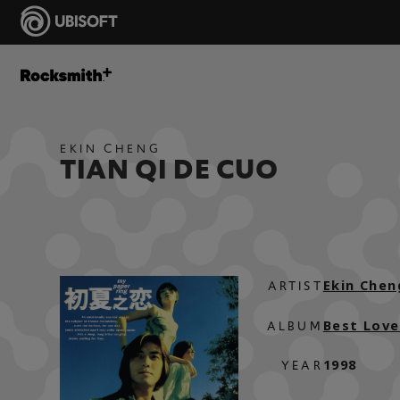
EKIN CHENG
TIAN QI DE CUO
Ekin Chen
ARTIST
Best Love 
ALBUM
1998
YEAR