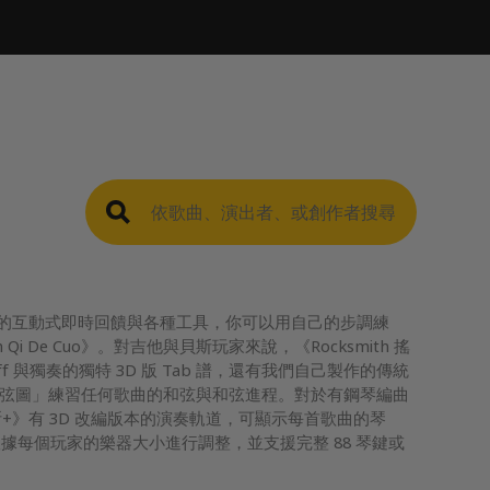
密斯+》的互動式即時回饋與各種工具，你可以用自己的步調練
n Qi De Cuo》。對吉他與貝斯玩家來說，《Rocksmith 搖
f 與獨奏的獨特 3D 版 Tab 譜，還有我們自己製作的傳統
過「和弦圖」練習任何歌曲的和弦與和弦進程。對於有鋼琴編曲
史密斯+》有 3D 改編版本的演奏軌道，可顯示每首歌曲的琴
據每個玩家的樂器大小進行調整，並支援完整 88 琴鍵或