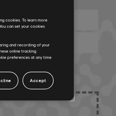
編曲名稱
ARCHI
和弦圖-1
ing cookies. To learn more
 You can set your cookies
貝斯圖-1
haring and recording of your
hese online tracking
ookie preferences at any time
cline
Accept