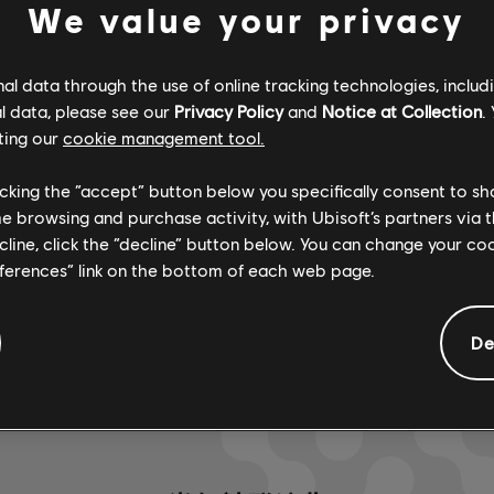
We value your privacy
已認證
創作者
R+ Team & 
l data through the use of online tracking technologies, includ
l data, please see our
Privacy Policy
and
Notice at Collection
.
ting our
cookie management tool.
ARCHI
licking the “accept” button below you specifically consent to s
me browsing and purchase activity, with Ubisoft’s partners via t
ecline, click the “decline” button below. You can change your c
eferences” link on the bottom of each web page.
De