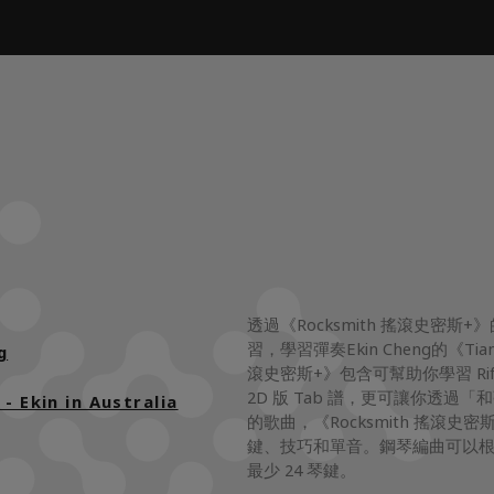
透過《Rocksmith 搖滾史
習，學習彈奏Ekin Cheng的《Tia
g
滾史密斯+》包含可幫助你學習 Rif
2D 版 Tab 譜，更可讓你透
- Ekin in Australia
的歌曲，《Rocksmith 搖滾
鍵、技巧和單音。鋼琴編曲可以根
最少 24 琴鍵。