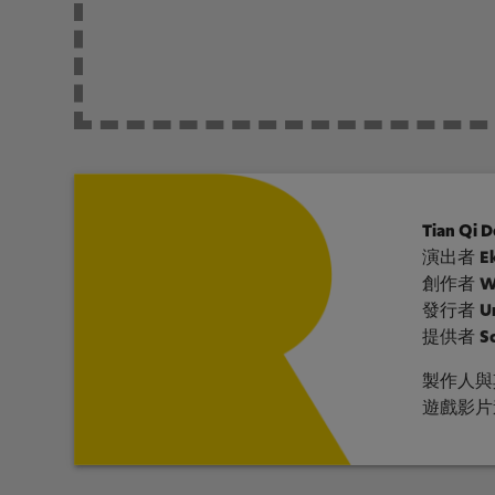
Tian Qi D
演出者
E
創作者
W
發行者
U
提供者
S
製作人與
遊戲影片