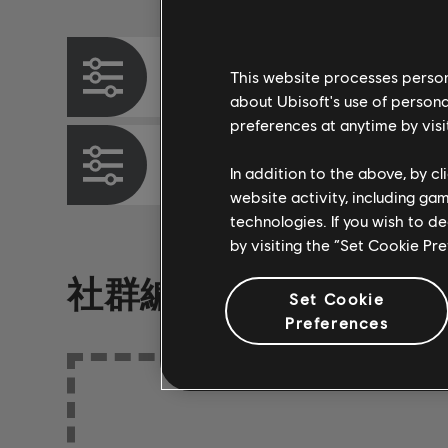
樂器 / 編曲類型
和弦圖
This website processes persona
about Ubisoft's use of persona
preferences at anytime by visi
貝斯圖
In addition to the above, by c
website activity, including ga
technologies. If you wish to d
by visiting the “Set Cookie Pr
社群編曲
Set Cookie
Preferences