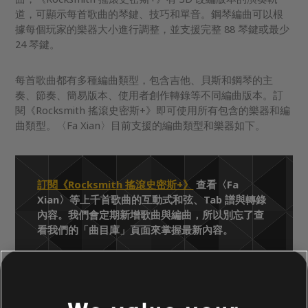
道，可顯示每首歌曲的琴鍵、技巧和單音。鋼琴編曲可以根
據每個玩家的樂器大小進行調整，並支援完整 88 琴鍵或最少
24 琴鍵。
每首歌曲都有多種編曲類型，包含吉他、貝斯和鋼琴的主
奏、節奏、簡易版本、使用者創作轉錄等不同編曲版本。訂
閱《Rocksmith 搖滾史密斯+》即可使用所有包含的樂器和編
曲類型。〈Fa Xian〉目前支援的編曲類型和樂器如下。
訂閱《Rocksmith 搖滾史密斯+》
查看〈Fa
Xian〉等上千首歌曲的互動式和弦、Tab 譜與轉錄
內容。我們會定期新增歌曲與編曲，所以別忘了查
看我們的「曲目庫」頁面來掌握最新內容。
曲目庫
演出者（A-Z）
Ekin Cheng