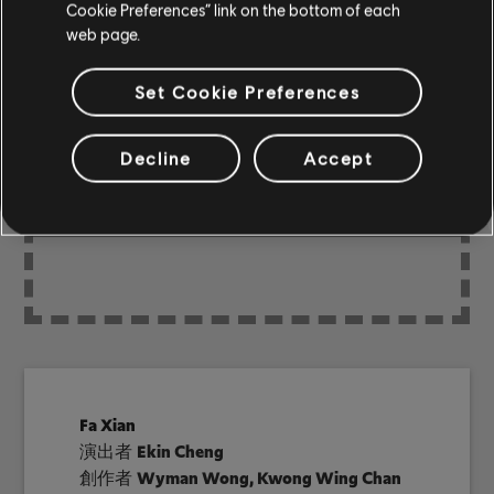
Cookie Preferences” link on the bottom of each
社群編曲
web page.
Set Cookie Preferences
Decline
Accept
尚無社群編曲
Fa Xian
演出者
Ekin Cheng
創作者
Wyman Wong, Kwong Wing Chan