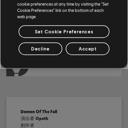
cookie preferences at any time by visiting the “Set
Cookie Preferences” link on the bottom of each
社群編曲
web page.
Set Cookie Preferences
樂器 / 編曲類型
已認證
創作者
編曲名稱
Decline
Accept
節奏吉他
Axtn8r
節奏-1
Demon Of The Fall
演出者
Opeth
創作者