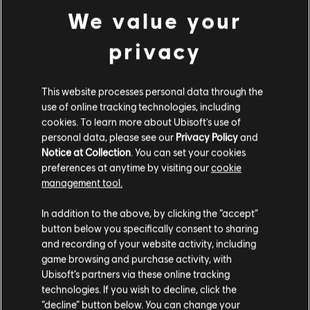
曲目庫
演出者（A-Z）
Opeth
We value your
The Roundhouse Tapes
Demon Of The Fall
privacy
已認證編曲
This website processes personal data through the
use of online tracking technologies, including
cookies. To learn more about Ubisoft's use of
personal data, please see our
Privacy Policy
and
Notice at Collection
. You can set your cookies
樂器 / 編曲類型
已認證
創作者
編曲名稱
preferences at anytime by visiting our
cookie
management tool.
R+
和弦
和弦圖
Team &
In addition to the above, by clicking the “accept”
圖-1
ARCHI
button below you specifically consent to sharing
and recording of your website activity, including
game browsing and purchase activity, with
貝斯
貝斯圖
ARCHI
Ubisoft’s partners via these online tracking
圖-1
technologies. If you wish to decline, click the
“decline” button below. You can change your