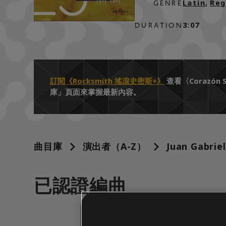
Latin
,
Reg
GENRE
3:07
DURATION
訂閱《Rocksmith 搖滾史密斯+》
查看〈Corazó
庫」頁面來掌握最新內容。
曲目庫
演出者（A-Z）
Juan Gabriel
已認證編曲