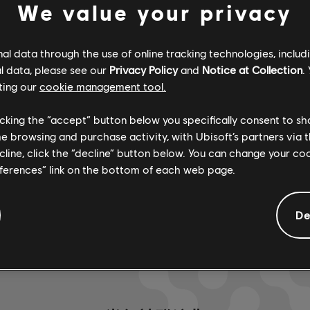
We value your privacy
已認證
創作者
R+ Team & 
l data through the use of online tracking technologies, includ
l data, please see our
Privacy Policy
and
Notice at Collection
.
ting our
cookie management tool.
ARCHI
licking the “accept” button below you specifically consent to s
me browsing and purchase activity, with Ubisoft’s partners via t
ecline, click the “decline” button below. You can change your c
eferences” link on the bottom of each web page.
De