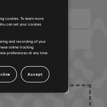
編曲名稱
ARCHI
和弦圖-1
ing cookies. To learn more
 You can set your cookies
貝斯圖-1
haring and recording of your
hese online tracking
ookie preferences at any time
cline
Accept