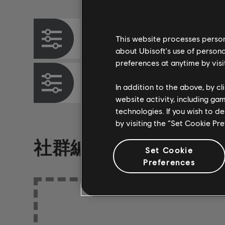
樂器 / 編曲類型
和弦圖
This website processes persona
about Ubisoft's use of persona
preferences at anytime by visi
貝斯圖
In addition to the above, by c
website activity, including ga
technologies. If you wish to d
by visiting the “Set Cookie Pr
社群編曲
Set Cookie
Preferences