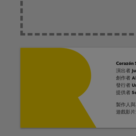
Corazón 
演出者
Ju
創作者
A
發行者
U
提供者
S
製作人與
遊戲影片