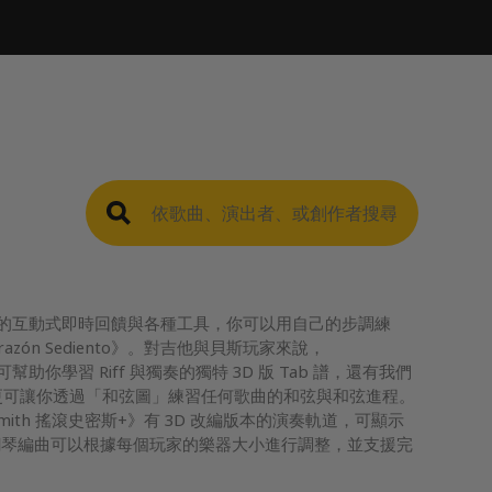
密斯+》的互動式即時回饋與各種工具，你可以用自己的步調練
orazón Sediento》。對吉他與貝斯玩家來說，
可幫助你學習 Riff 與獨奏的獨特 3D 版 Tab 譜，還有我們
 譜，更可讓你透過「和弦圖」練習任何歌曲的和弦與和弦進程。
mith 搖滾史密斯+》有 3D 改編版本的演奏軌道，可顯示
鋼琴編曲可以根據每個玩家的樂器大小進行調整，並支援完