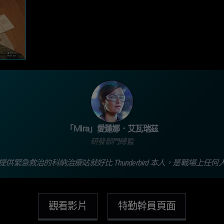
「Mira」愛蓮娜．艾瓦瑞茲
研發部門總監
供緊急救治的科納治療站就好比 Thunderbird 本人，是戰場上任
觀看影片
特勤幹員頁面