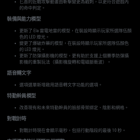
匕首的近戰攻擊動畫由斬擊變更為戳刺，以更符合遊戲內
的命中判定。
裝備與能力模型
更新了 Ela 雷電地雷的模型，在裝設時顯示玩家所選隊伍顏
色的 LED 燈光。
變更了爆破炸藥的模型，在裝設時顯示玩家所選隊伍顏色
的 LED 燈光。
更新了防彈攝影機的模型，更有助於支援上個賽季防彈攝
影機的重製玩法（攝影機旋轉和電磁脈衝波）。
語音轉文字
選項選單新增啟用語音轉文字功能的選項。
特勤幹員模型
改善現有和未來特勤幹員的臉部骨架綁定、陰影和網格。
對戰計時
對戰計時現在會顯示毫秒，包括行動階段的最後 10 秒。