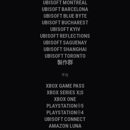
UBISOFT MONTRÉAL
UBISOFT BARCELONA
UBISOFT BLUE BYTE
UBISOFT BUCHAREST
UBISOFT KYIV
UBISOFT REFLECTIONS
UBISOFT SAGUENAY
UBISOFT SHANGHAI
UBISOFT TORONTO
製作群
平台
XBOX GAME PASS
XBOX SERIES X|S
XBOX ONE
PLAYSTATION®5
PLAYSTATION®4
UBISOFT CONNECT
AMAZON LUNA