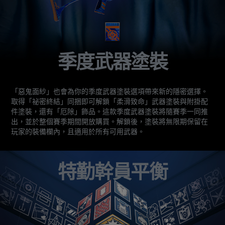
季度武器塗裝
「惡鬼面紗」也會為你的季度武器塗裝選項帶來新的隱密選擇。
取得「祕密終結」同捆即可解鎖「柔滑致命」武器塗裝與附掛配
件塗裝，還有「厄除」飾品。這款季度武器塗裝將隨賽季一同推
出，並於整個賽季期間開放購買。解鎖後，塗裝將無限期保留在
玩家的裝備欄內，且適用於所有可用武器。
特勤幹員平衡