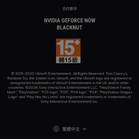
合作夥伴
NVIDIA GEFORCE NOW
BLACKNUT
© 2015–2020 Ubisoft Entertainment. All Rights Reserved. Tom Clancy’s,
Rainbow Six, the Soldier Icon, Ubisoft, and the Ubisoft logo are registered or
unregistered trademarks of Ubisoft Entertainment in the US and/or other
countries. ©2026 Sony Interactive Entertainment LLC. "PlayStation Family
Mark", "PlayStation", "PS5 logo", "PS5", "PS4 logo", "PS4", "PlayStation Shapes
Logo" and "Play Has No Limits" are registered trademarks or trademarks of
Sony Interactive Entertainment Inc.
繁體中文