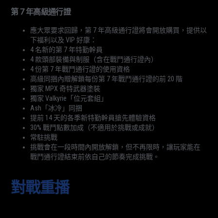
第 7 年高級通行證
應大眾要求回歸，第 7 年高級通行證將會開放購買，提供以
下福利以及 VIP 好康：
4 名新的第 7 年特勤幹員
4 款頭部裝備與制服（含在戰鬥通行證內）
4 份第 7 年戰鬥通行證的使用資格
高級同捆內贈解鎖每份第 7 年戰鬥通行證的前 20 階
獨家 MPX 奇特武器塗裝
獨家 Valkyrie「位元套組」
Ash「冰冷」同捆
提前 14 天的各季新特勤幹員搶先體驗資格
30% 戰鬥點數加成（不適用於挑戰或成就）
常駐挑戰
挑戰會在一段時間內開放解鎖，但不再限時，讓玩家能在
戰鬥通行證結束前依自己的節奏完成挑戰。
對戰重播