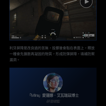
利牙屏障是改良過的苦無，投擲後會黏在表面上，釋放
一種會先擴散再凝固的物質，形成防彈屏障，填補防禦
漏洞。
「Mira」愛蓮娜．艾瓦瑞茲博士
研發總監