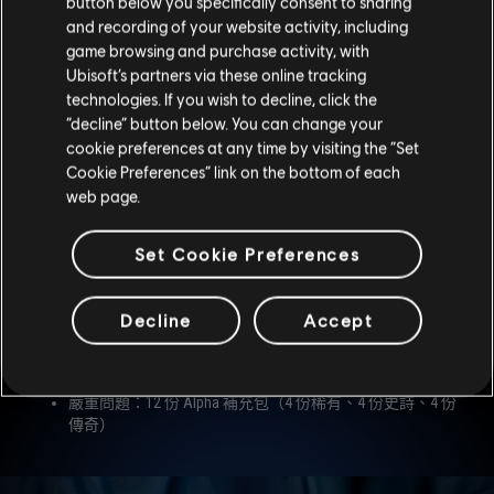
button below you specifically consent to sharing
伺服器開放。
and recording of your website activity, including
game browsing and purchase activity, with
Ubisoft’s partners via these online tracking
想要獲取獎勵資格，請在賽季期間（於測試伺服器或正式伺服
器）回報一項問題，並且該問題的狀態要達到「調查中」。玩家
technologies. If you wish to decline, click the
每季可以獲取一項獎勵，會根據回報的所有問題中最嚴重的錯誤
“decline” button below. You can change your
來決定。每季的獎勵都會在下一季的測試伺服器期間發送到你的
cookie preferences at any time by visiting the “Set
帳戶。
Cookie Preferences” link on the bottom of each
web page.
獎勵
Set Cookie Preferences
外觀問題：3 份 Alpha 補充包（1 份稀有、1 份史詩、1 份傳
奇）
不影響遊玩的問題：6 份 Alpha 補充包（2 份稀有、2 份史
Decline
Accept
詩、2 份傳奇）
導致難以遊玩的問題：9 份 Alpha 補充包（3 份稀有、3 份史
詩、3 份傳奇）
嚴重問題：12 份 Alpha 補充包（4 份稀有、4 份史詩、4 份
傳奇）