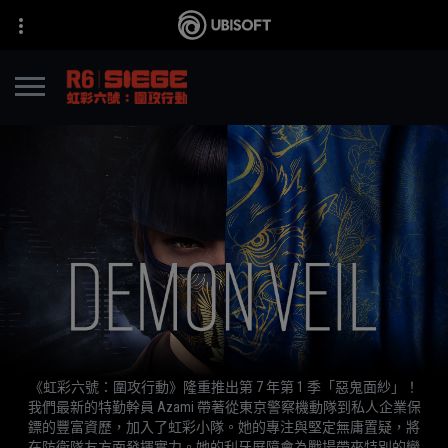
《虹彩六號：圍攻行動》隆重推出第 7 年第 1 季「惡鬼面紗」！
我們最新的特勤幹員 Azami 帶著從東京警察機動隊到私人企業保
鏢的豐富資歷，加入了虹彩小隊。她的專注與堅定無庸置疑，將
在防衛隊友方面發揮實力。她的利牙屏障會為戰場帶來特別的變