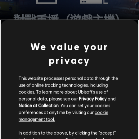
對戰重播（遊戲主機）
現在遊戲主機也可以使用對戰重播了，而且會儲存最近 2 小時的
We value your
遊玩過程，或是最多 12 場對戰。此外，重播控制也已新增至控制
器配置中，讓對戰重播更方便使用。
privacy
This website processes personal data through the
use of online tracking technologies, including
cookies. To learn more about Ubisoft's use of
personal data, please see our
Privacy Policy
and
Notice at Collection
. You can set your cookies
R6 FIX 獎勵計畫
preferences at anytime by visiting our
cookie
management tool.
如同先前所宣布，關於獎勵使用 R6Fix 回報錯誤的玩家，開發團隊
In addition to the above, by clicking the “accept”
正在處理相關計畫，而本計畫的第一版將於第 7 年第 1 季的測試