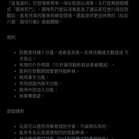
「惡鬼面紗」的登場將帶來一項全新遊玩清單，主打經典遊戲模
式「團隊死鬥」。團隊死鬥遊玩清單是為了讓玩家在進行競技對
戰前，能有完美的暖身與練習環境，還能提供更加休閒的《虹彩
六號：圍攻行動》遊戲體驗。
規則
對戰會持續 5 分鐘，或者直到某一支隊伍殲滅次數達成 75
次為止。
有限的戶外時間（10 秒後特勤幹員就會被殲滅）。
能夠在對戰期間變更特勤幹員。
啟用重生功能。
停用遊戲內聊天功能。
啟用中途加入功能。
無棄賽懲處。
遊戲機制
玩家可以選用攻擊者或防守者，不論隊伍為何。
能有多名玩家選擇相同的特勤幹員。
無法使用獨特技能（Glaz 的摺疊式瞄準鏡除外）。