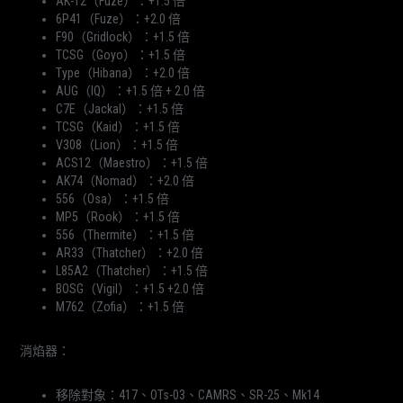
AK-12（Fuze）：+1.5 倍
6P41（Fuze）：+2.0 倍
F90（Gridlock）：+1.5 倍
TCSG（Goyo）：+1.5 倍
Type（Hibana）：+2.0 倍
AUG（IQ）：+1.5 倍 + 2.0 倍
C7E（Jackal）：+1.5 倍
TCSG（Kaid）：+1.5 倍
V308（Lion）：+1.5 倍
ACS12（Maestro）：+1.5 倍
AK74（Nomad）：+2.0 倍
556（Osa）：+1.5 倍
MP5（Rook）：+1.5 倍
556（Thermite）：+1.5 倍
AR33（Thatcher）：+2.0 倍
L85A2（Thatcher）：+1.5 倍
BOSG（Vigil）：+1.5 +2.0 倍
M762（Zofia）：+1.5 倍
消焰器：
移除對象：417、OTs-03、CAMRS、SR-25、Mk14