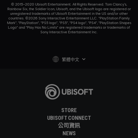
© 2015–2020 Ubisoft Entertainment. All Rights Reserved. Tom Clancy’s,
Rainbow Six, the Soldier Icon, Ubisoft, and the Ubisoft logo are registered or
unregistered trademarks of Ubisoft Entertainment in the US and/or other
countries. ©2026 Sony Interactive Entertainment LLC. "PlayStation Family
Mark", "PlayStation", "PS5 logo", "PS5", "PS4 logo", "PS4", "PlayStation Shapes
Logo" and "Play Has No Limits" are registered trademarks or trademarks of
Sony Interactive Entertainment Inc.
繁體中文
STORE
UBISOFT CONNECT
公司資訊
NEWS