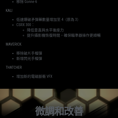
移除 Gonne-6
KALI
低速爆破矛彈藥數量增加至 4（原為 3）
CSRX 300：
降低垂直與水平後座力
提升攝影機恢復時間，確保瞄準器操作更順暢
MAVERICK
移除破片手榴彈
新增閃光手榴彈
THATCHER
增加新的電磁脈衝 VFX
微調和改善