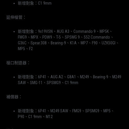
新增對象：C1 9mm
延伸槍管：
新增對象：9x19VSN、AUG A3、Commando 9、MP5K、
FMG9、MPX、PDW9、T-5、SPSMG 9、552 Commando、
G36C、Spear.308、Bearing-9、K1A、MP7、F90、UZK50GI、
MP5、F2
槍口制退器：
新增對象：6P41、AUG A2、G8A1、M249、Bearing-9、M249
SAW、SMG-11、SPSMG9、C1 9mm
補償器：
新增對象：6P41、M249 SAW、FMG9、SPSMG9、MP5、
P90、C1 9mm、M12