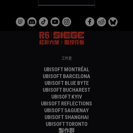
工作室
UBISOFT MONTRÉAL
UBISOFT BARCELONA
UBISOFT BLUE BYTE
UBISOFT BUCHAREST
UBISOFT KYIV
UBISOFT REFLECTIONS
UBISOFT SAGUENAY
UBISOFT SHANGHAI
UBISOFT TORONTO
製作群