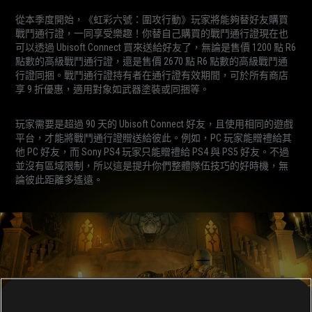
從本季度開始，《虹彩六號：圍攻行動》玩家將能夠替好友購買
戰鬥通行證，一同享受樂趣！你替自己購買的戰鬥通行證現在也
可以透過 Ubisoft Connect 買來送給好友了，無論是售價 1200 點 R6
點數的高級戰鬥通行證，還是售價 2670 點 R6 點數的高級戰鬥通
行證同捆。戰鬥通行證持有者在通行證有效期間，可於所有商店
享 9 折優惠，適用對象如武器塗裝或同捆等。
玩家需要是超過 90 天的 Ubisoft Connect 好友，且使用相同的遊戲
平台，才能將戰鬥通行證贈送給彼此。例如，PC 玩家能贈禮給其
他 PC 好友，而 Sony PS4 玩家只能贈禮給 PS4 與 PS5 好友。不過
並沒有區域限制，所以這是提升你們整體隊伍技巧的好時機，無
論彼此距離多遙遠。