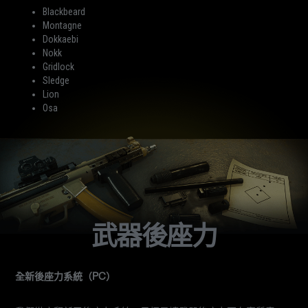
Blackbeard
Montagne
Dokkaebi
Nokk
Gridlock
Sledge
Lion
Osa
武器後座力
全新後座力系統（PC）