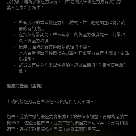
我們徹底翻新了後座力系統，目標是讓武器後座力更有實質意
義。在本新系統中：
所有武器的垂直後座力都已檢視，並且經過調整以符合武
器應有的強度。
在持續射擊期間，垂直與水平的後座力強度提升。射擊越
久，後座力越強。
後座力強的武器其極限多數維持不變。
具大容量彈匣的輕機槍與武器現在後座力會有 4 階段，更難
以控制。
武器會有更多附掛配件選項。遊戲主機與 PC 皆可使用此功
能。
後座力變更（主機）
主機的後座力現在會和在 PC 的運作方式不同。
過去，遊戲主機的後座力會根據 PC 的數值來調整，再專為遊戲主
機修改。透過這種做法，遊戲主機的後座力值可以與 PC 分開個別
調整，讓我們能更精確地專注在遊戲主機的需求上。