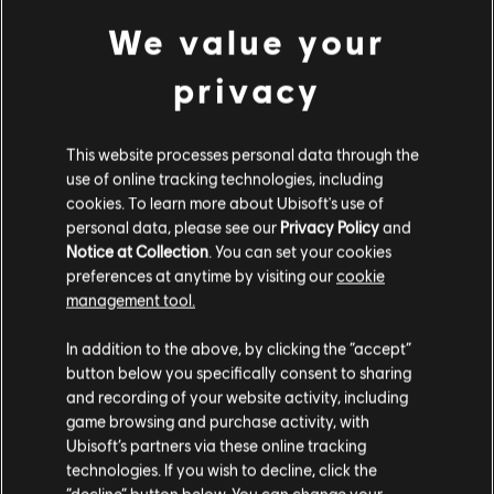
玩家舒適度
We value your
privacy
地圖禁用變更
我們對地圖禁用階段進行了調整，現在會顯示 5 張地圖而非 3
This website processes personal data through the
張。這項改動能夠提升地圖多樣性，同時保有玩家能夠從地圖集
use of online tracking technologies, including
移除特定地圖的能力。
cookies. To learn more about Ubisoft's use of
personal data, please see our
Privacy Policy
and
戰術地圖變更
Notice at Collection
. You can set your cookies
preferences at anytime by visiting our
cookie
我們更新了戰術地圖，以便提供更多關鍵資訊給攻擊方，協助他
management tool.
們在準備階段做出更周全的決定。
In addition to the above, by clicking the “accept”
button below you specifically consent to sharing
攻擊方現在可以看到防守方可選的目標位置清單了。
and recording of your website activity, including
樓層地圖與目標位置被攻擊方隊伍發現時就會顯示出來。
game browsing and purchase activity, with
Ubisoft’s partners via these online tracking
technologies. If you wish to decline, click the
“decline” button below. You can change your