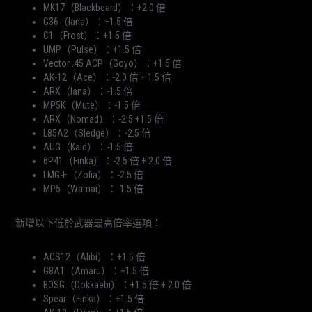
MK17（Blackbeard）：+2.0 倍
G36（Iana）：+1.5 倍
C1（Frost）：+1.5 倍
UMP（Pulse）：+1.5 倍
Vector .45 ACP（Goyo）：+1.5 倍
AK-12（Ace）：-2.0 倍 + 1.5 倍
ARX（Iana）：-1.5 倍
MP5K（Mute）：-1.5 倍
ARX（Nomad）：-2.5 +1.5 倍
L85A2（Sledge）：-2.5 倍
AUG（Kaid）：-1.5 倍
6P41（Finka）：-2.5 倍 + 2.0 倍
LMG-E（Zofia）：-2.5 倍
MP5（Wamai）：-1.5 倍
新增以下低於武器最高倍率選項：
ACS12（Alibi）：+1.5 倍
G8A1（Amaru）：+1.5 倍
BOSG（Dokkaebi）：+1.5 倍 + 2.0 倍
Spear（Finka）：+1.5 倍