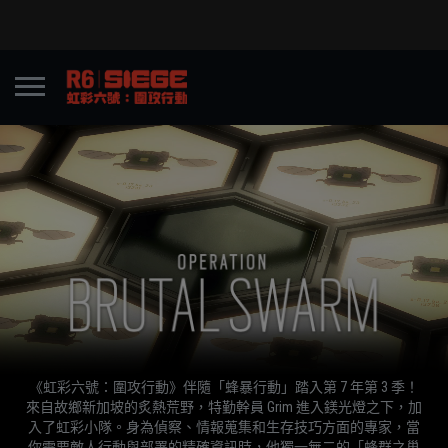
《虹彩六號：圍攻行動》伴隨「蜂暴行動」踏入第 7 年第 3 季！
來自故鄉新加坡的炙熱荒野，特勤幹員 Grim 進入鎂光燈之下，加
入了虹彩小隊。身為偵察、情報蒐集和生存技巧方面的專家，當
你需要敵人行動與部署的精確資訊時，他獨一無二的「蜂群之巢