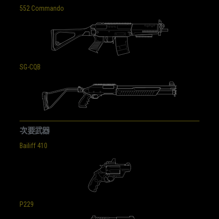
552 Commando
SG-CQB
次要武器
Bailiff 410
P229