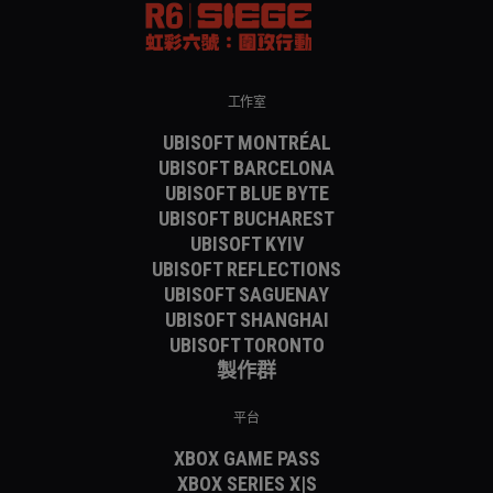
工作室
UBISOFT MONTRÉAL
UBISOFT BARCELONA
UBISOFT BLUE BYTE
UBISOFT BUCHAREST
UBISOFT KYIV
UBISOFT REFLECTIONS
UBISOFT SAGUENAY
UBISOFT SHANGHAI
UBISOFT TORONTO
製作群
平台
XBOX GAME PASS
XBOX SERIES X|S