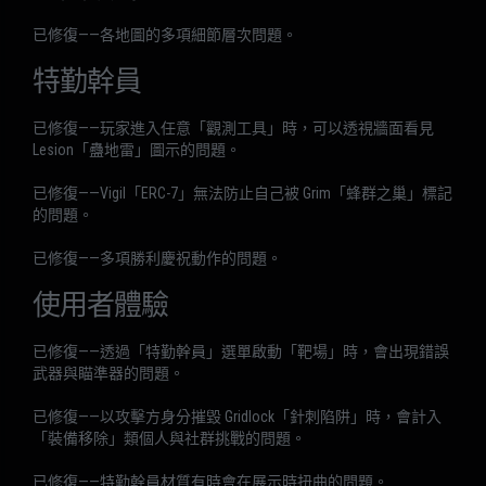
已修復——各地圖的多項細節層次問題。
特勤幹員
已修復——玩家進入任意「觀測工具」時，可以透視牆面看見
Lesion「蠱地雷」圖示的問題。
已修復——Vigil「ERC-7」無法防止自己被 Grim「蜂群之巢」標記
的問題。
已修復——多項勝利慶祝動作的問題。
使用者體驗
已修復——透過「特勤幹員」選單啟動「靶場」時，會出現錯誤
武器與瞄準器的問題。
已修復——以攻擊方身分摧毀 Gridlock「針刺陷阱」時，會計入
「裝備移除」類個人與社群挑戰的問題。
已修復——特勤幹員材質有時會在展示時扭曲的問題。