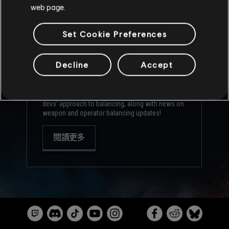
web page.
DIVISION, BALANCING
UPDATES & PLAYER
Set Cookie Preferences
PROTECTION
2026年
8月
7日
Decline
Accept
Several new, fine-tuned anti-cheat measures are
being introduced to Siege to help maintain
competitive integrity. Also get more insight into the
devs’ approach to balancing, along with news on
weapon and operator balancing updates!
閱讀更多