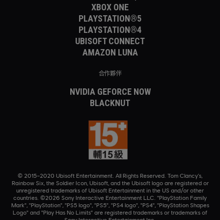
XBOX ONE
PLAYSTATION®5
PLAYSTATION®4
UBISOFT CONNECT
AMAZON LUNA
合作夥伴
NVIDIA GEFORCE NOW
BLACKNUT
© 2015–2020 Ubisoft Entertainment. All Rights Reserved. Tom Clancy’s,
Rainbow Six, the Soldier Icon, Ubisoft, and the Ubisoft logo are registered or
unregistered trademarks of Ubisoft Entertainment in the US and/or other
countries. ©2026 Sony Interactive Entertainment LLC. "PlayStation Family
Mark", "PlayStation", "PS5 logo", "PS5", "PS4 logo", "PS4", "PlayStation Shapes
Logo" and "Play Has No Limits" are registered trademarks or trademarks of
Sony Interactive Entertainment Inc.