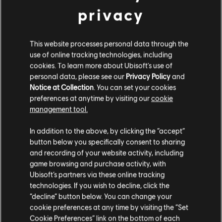
privacy
返回
This website processes personal data through the
推薦內容
use of online tracking technologies, including
cookies. To learn more about Ubisoft's use of
personal data, please see our
Privacy Policy
and
Notice at Collection
. You can set your cookies
preferences at anytime by visiting our
cookie
management tool.
In addition to the above, by clicking the “accept”
button below you specifically consent to sharing
and recording of your website activity, including
game browsing and purchase activity, with
Ubisoft’s partners via these online tracking
technologies. If you wish to decline, click the
RAINBOW SIX SIEGE
“decline” button below. You can change your
COMMUNITY CHECKPOINT
cookie preferences at any time by visiting the “Set
Cookie Preferences” link on the bottom of each
RECAP: CORE RULES, LEGEND