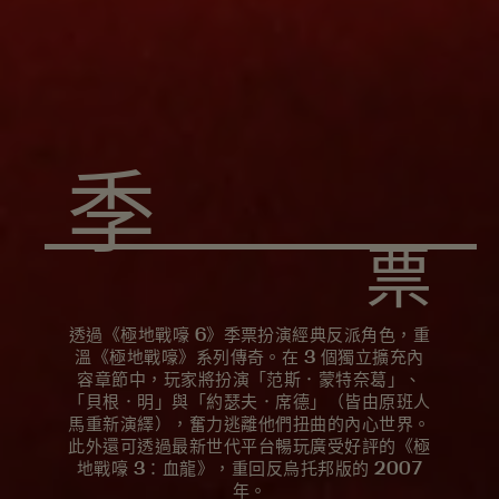
季
票
透過《極地戰嚎 6》季票扮演經典反派角色，重
溫《極地戰嚎》系列傳奇。在 3 個獨立擴充內
容章節中，玩家將扮演「范斯．蒙特奈葛」、
「貝根．明」與「約瑟夫．席德」（皆由原班人
馬重新演繹），奮力逃離他們扭曲的內心世界。
此外還可透過最新世代平台暢玩廣受好評的《極
地戰嚎 3：血龍》，重回反烏托邦版的 2007
年。