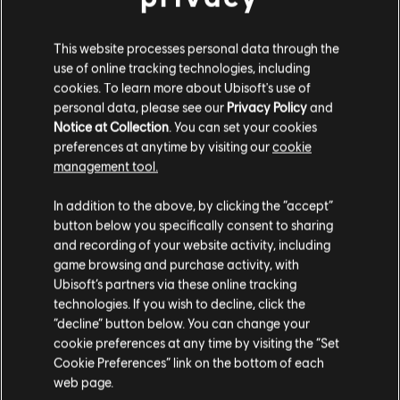
This website processes personal data through the
use of online tracking technologies, including
cookies. To learn more about Ubisoft's use of
personal data, please see our
Privacy Policy
and
Notice at Collection
. You can set your cookies
preferences at anytime by visiting our
cookie
management tool.
In addition to the above, by clicking the “accept”
button below you specifically consent to sharing
and recording of your website activity, including
game browsing and purchase activity, with
Ubisoft’s partners via these online tracking
technologies. If you wish to decline, click the
“decline” button below. You can change your
cookie preferences at any time by visiting the “Set
Cookie Preferences” link on the bottom of each
web page.