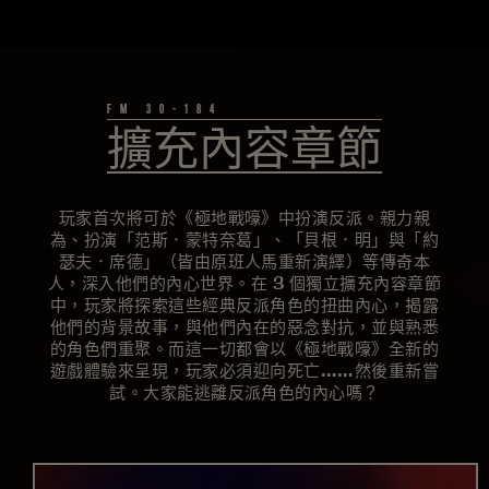
擴充內容章節
玩家首次將可於《極地戰嚎》中扮演反派。親力親
為、扮演「范斯．蒙特奈葛」、「貝根．明」與「約
瑟夫．席德」（皆由原班人馬重新演繹）等傳奇本
人，深入他們的內心世界。在 3 個獨立擴充內容章節
中，玩家將探索這些經典反派角色的扭曲內心，揭露
他們的背景故事，與他們內在的惡念對抗，並與熟悉
的角色們重聚。而這一切都會以《極地戰嚎》全新的
遊戲體驗來呈現，玩家必須迎向死亡……然後重新嘗
試。大家能逃離反派角色的內心嗎？