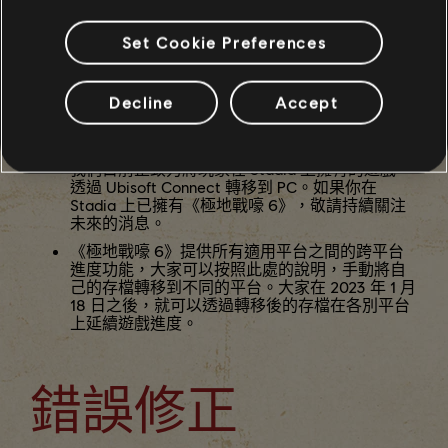
在 2023 年 1 月 18 日之前，玩家仍可繼續透過
Stadia 遊玩《極地戰嚎 6》，但有以下例外事
Set Cookie Preferences
項：
「版本更新 6」和《極地戰嚎 6》擴充內容「世界
迷航」將不會在 Stadia 上推出。
Decline
Accept
任何額外的「版本更新」、緊急修正或其他更新
都不會在 Stadia 上實裝。
我們目前正致力將玩家在 Stadia 上擁有的遊戲，
透過 Ubisoft Connect 轉移到 PC。如果你在
Stadia 上已擁有《極地戰嚎 6》，敬請持續關注
未來的消息。
《極地戰嚎 6》提供所有適用平台之間的跨平台
進度功能，大家可以按照此處的說明，手動將自
己的存檔轉移到不同的平台。大家在 2023 年 1 月
18 日之後，就可以透過轉移後的存檔在各別平台
上延續遊戲進度。
錯誤修正