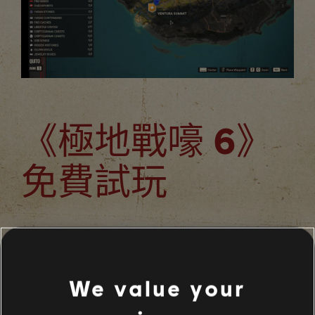
《極地戰嚎 6》
免費試玩
我們很高興能隨著「版本更新 6」一同推出《極地戰嚎
6》免費試玩。玩家將能免費遊玩「聖所島」的所有任
務！此外，大家還可以保留進度。只要購買《極地戰嚎
6》就能無縫接軌，繼續為解放亞拉而戰！
We value your
免費試玩現已在 Xbox One、Xbox Series X|S、
PlayStation 4、PlayStation 5、PC 與 Amazon Luna 平