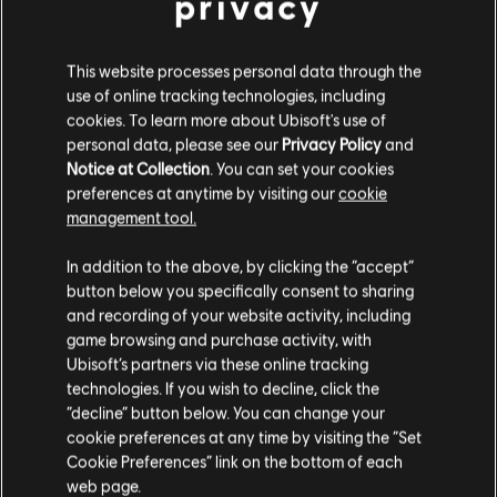
privacy
台開放！
如需更多有關免費試玩的資訊，可前往
This website processes personal data through the
farcry6.com/freetrial。
use of online tracking technologies, including
cookies. To learn more about Ubisoft's use of
personal data, please see our
Privacy Policy
and
Notice at Collection
. You can set your cookies
preferences at anytime by visiting our
cookie
management tool.
In addition to the above, by clicking the “accept”
button below you specifically consent to sharing
and recording of your website activity, including
game browsing and purchase activity, with
Ubisoft’s partners via these online tracking
technologies. If you wish to decline, click the
“decline” button below. You can change your
Stadia
cookie preferences at any time by visiting the “Set
Google 已宣布
由於
Stadia 將於 2023 年 1 月 18
Cookie Preferences” link on the bottom of each
日停止服務。
web page.