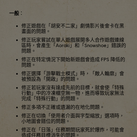
一般
：
修正遊戲在「胡安不二家」劇情影片後會卡在黑
畫面的問題。
修正玩家嘗試在單人遊戲展開多人合作遊戲連線
區時，會產生「Aoraki」和「Snowshoe」錯誤的
問題。
修正在特定情況下開始新遊戲會造成 FPS 降低的
問題。
修正選擇「游擊戰士模式」時，「敵人輪廓」會
被預設為「開啟」的問題。
修正若玩家沒有達成先前的目標，就會使「特殊
行動」中的冷凍櫃空無一物，進而導致玩家無法
完成「特殊行動」的問題。
修正多項不正確或遺漏的在地化問題。
修正在切換「使用者介面與字型縮放」選項時，
小地圖會錯位的問題。
修正在「日落」任務期間玩家死於爆炸，可能會
造成任務目標消失的問題。