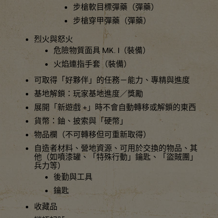
步槍軟目標彈藥（彈藥）
步槍穿甲彈藥（彈藥）
烈火與怒火
危險物質面具 MK. I（裝備）
火焰連指手套（裝備）
可取得「好夥伴」的任務－能力、專精與進度
基地解鎖：玩家基地進度／獎勵
展開「新遊戲 +」時不會自動轉移或解鎖的東西
貨幣：鈾、披索與「硬幣」
物品欄（不可轉移但可重新取得）
自造者材料、營地資源、可用於交換的物品、其
他（如噴漆罐、「特殊行動」鑰匙、「盜賊團」
兵力等）
後勤與工具
鑰匙
收藏品