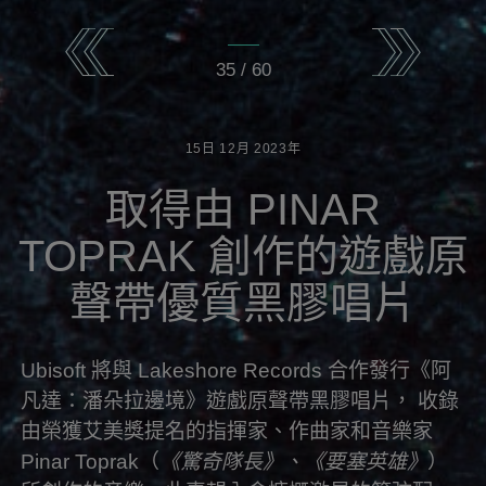
35
/
60
15日
12月
2023年
取得由 PINAR
TOPRAK 創作的遊戲原
聲帶優質黑膠唱片
Ubisoft 將與 Lakeshore Records 合作發行《阿
凡達：潘朵拉邊境》遊戲原聲帶黑膠唱片， 收錄
由榮獲艾美獎提名的指揮家、作曲家和音樂家
Pinar Toprak（
《驚奇隊長》、《要塞英雄》
）