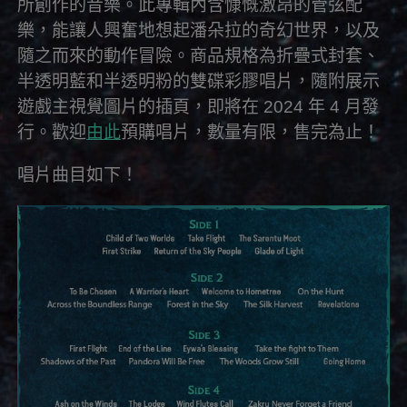
所創作的音樂。此專輯內含慷慨激昂的管弦配
樂，能讓人興奮地想起潘朵拉的奇幻世界，以及
隨之而來的動作冒險。商品規格為折疊式封套、
半透明藍和半透明粉的雙碟彩膠唱片，隨附展示
遊戲主視覺圖片的插頁，即將在 2024 年 4 月發
行。歡迎
由此
預購唱片，數量有限，售完為止！
唱片曲目如下！