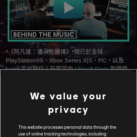
*《阿凡達：潘朵拉邊境》*現已於全球
PlayStation®5、Xbox Series X|S、PC，以及
Luna 平台發行！玩家可由
Ubisoft Store
取得遊
戲，或透過 Ubisoft Connect（PC）、Xbox
Series X|S 或 Amazon Luna 的
Ubisoft+
遊玩終
We value your
極版。
privacy
現在就讓自己置身於潘朵拉之中吧！
Sivako
！
This website processes personal data through the
use of online tracking technologies, including