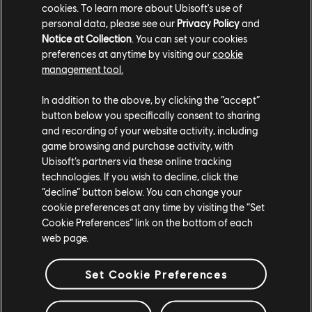
cookies. To learn more about Ubisoft's use of
personal data, please see our
Privacy Policy
and
分享
Notice at Collection
. You can set your cookies
preferences at anytime by visiting our
cookie
management tool.
In addition to the above, by clicking the “accept”
button below you specifically consent to sharing
and recording of your website activity, including
game browsing and purchase activity, with
Ubisoft’s partners via these online tracking
technologies. If you wish to decline, click the
“decline” button below. You can change your
cookie preferences at any time by visiting the “Set
Cookie Preferences” link on the bottom of each
web page.
Set Cookie Preferences