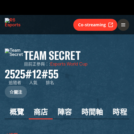
Co-streaming
TEAM SECRET
目前正參與：
:
Esports World Cup
2525
#12
#55
追隨者
人氣
排名
關注
概覽
商店
陣容
時間軸
時程