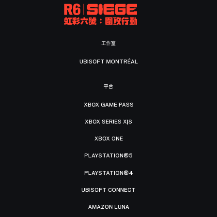
工作室
UBISOFT MONTRÉAL
平台
XBOX GAME PASS
XBOX SERIES X|S
XBOX ONE
PLAYSTATION®5
PLAYSTATION®4
UBISOFT CONNECT
AMAZON LUNA