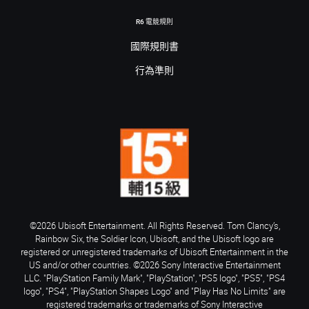
R6 電競規則
國際規則書
行為準則
©2026 Ubisoft Entertainment. All Rights Reserved. Tom Clancy’s,
Rainbow Six, the Soldier Icon, Ubisoft, and the Ubisoft logo are
registered or unregistered trademarks of Ubisoft Entertainment in the
US and/or other countries. ©2026 Sony Interactive Entertainment
LLC. "PlayStation Family Mark", "PlayStation", "PS5 logo", "PS5", "PS4
logo", "PS4", "PlayStation Shapes Logo" and "Play Has No Limits" are
registered trademarks or trademarks of Sony Interactive