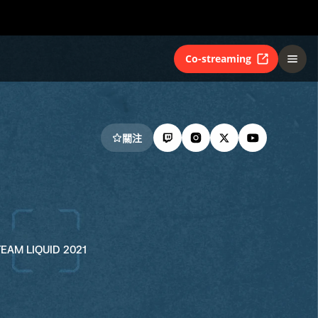
Co-streaming
關注