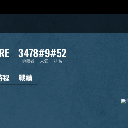
RE
3478
#9
#52
追隨者
人氣
排名
時程
戰績