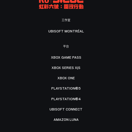
工作室
UBISOFT MONTRÉAL
平台
XBOX GAME PASS
XBOX SERIES X|S
XBOX ONE
PLAYSTATION®5
PLAYSTATION®4
UBISOFT CONNECT
AMAZON LUNA