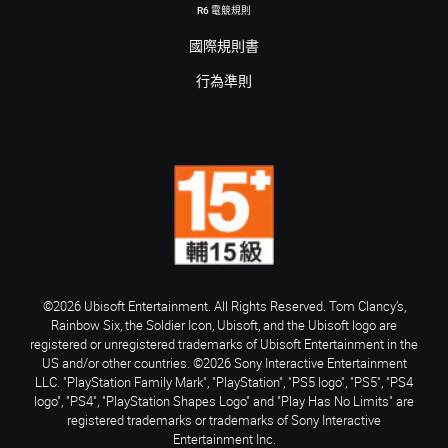
R6 電競規則
國際規則書
行為準則
©2026 Ubisoft Entertainment. All Rights Reserved. Tom Clancy’s,
Rainbow Six, the Soldier Icon, Ubisoft, and the Ubisoft logo are
registered or unregistered trademarks of Ubisoft Entertainment in the
US and/or other countries. ©2026 Sony Interactive Entertainment
LLC. "PlayStation Family Mark", "PlayStation", "PS5 logo", "PS5", "PS4
logo", "PS4", "PlayStation Shapes Logo" and "Play Has No Limits" are
registered trademarks or trademarks of Sony Interactive
Entertainment Inc.