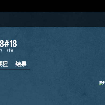
8
#18
气
排名
赛程
结果