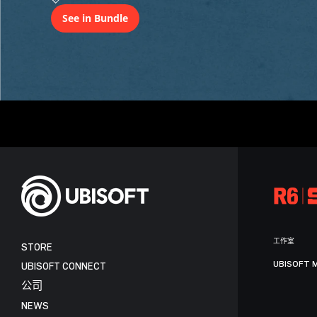
See in Bundle
工作室
STORE
UBISOFT 
UBISOFT CONNECT
公司
NEWS