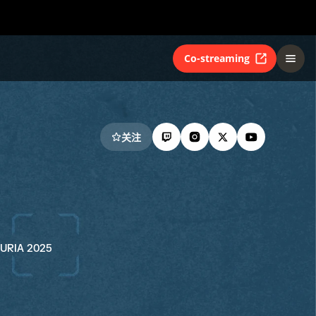
Co-streaming
关注