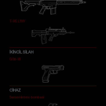
T-95 LSW
İKINCIL SILAH
GSh-18
CIHAZ
Sersemletme bombasi