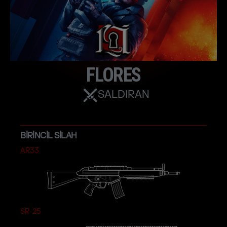
FLORES
SALDIRAN
BIRINCIL SILAH
AR33
SR-25