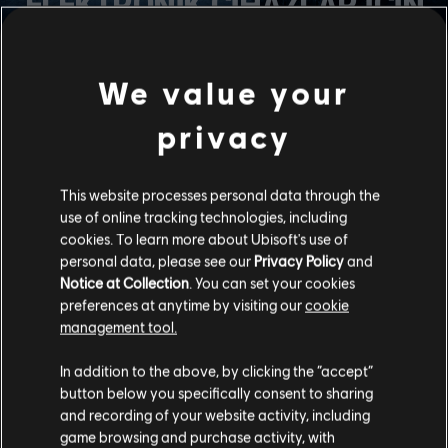
ELEKTRONİK CİHAZLAR İÇİN
DEVRE DIŞI DURUMU
We value your
Saldıran dronları, Uzaktan Patlayıcılar, Hibana'nın X-Kairos'u,
Fuze’un Parça Tesirli Bombası, Thermite'in Ekzotermik
privacy
Patlayıcısı ve Zero'nun ARGUS Kamerası için gerekli devre
dışı durumu geri bildirimleri, Mute tarafından devre dışı
bırakıldıklarında gözükecek. Ek olarak mayınlar ve Nomad’in
This website processes personal data through the
Havalı İğnesi de artık devre dışı bırakılabilecek ve uygun geri
use of online tracking technologies, including
bildirime sahip olacak.
cookies. To learn more about Ubisoft's use of
personal data, please see our
Privacy Policy
and
Notice at Collection
. You can set your cookies
OPERATÖRLERİN FİYAT
preferences at anytime by visiting our
cookie
management tool.
DÜŞÜŞLERİ
In addition to the above, by clicking the “accept”
button below you specifically consent to sharing
Crimson Heist için Lion ve Finka'nın fiyatı 10.000 Nam veya
and recording of your website activity, including
240 R6 Kredisi’ne düşüyor. Mozzie ve Gridlock'ın fiyatı 15.000
game browsing and purchase activity, with