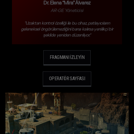
Dr. Elena “Mira” Álvarez
AR-GE Yöneticisi
"Uzaktan kontrol özelliği ile bu cihaz, patlayıcıların
geleneksel öngörülemezliğini bana kalırsa yenilikçi bir
şekilde yeniden düzenliyor."
FRAGMANI İZLEYIN
OPERATÖR SAYFASI