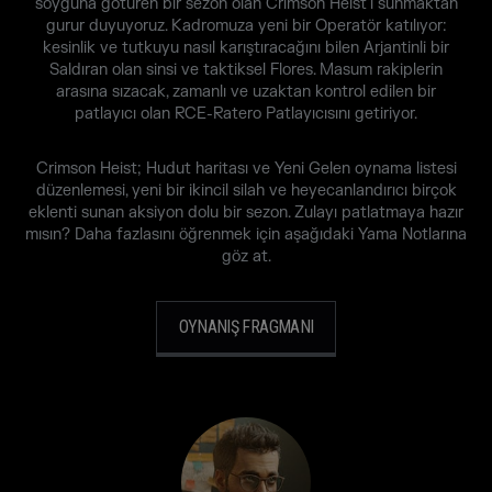
soyguna götüren bir sezon olan Crimson Heist'ı sunmaktan
gurur duyuyoruz. Kadromuza yeni bir Operatör katılıyor:
kesinlik ve tutkuyu nasıl karıştıracağını bilen Arjantinli bir
Saldıran olan sinsi ve taktiksel Flores. Masum rakiplerin
arasına sızacak, zamanlı ve uzaktan kontrol edilen bir
patlayıcı olan RCE-Ratero Patlayıcısını getiriyor.
Crimson Heist; Hudut haritası ve Yeni Gelen oynama listesi
düzenlemesi, yeni bir ikincil silah ve heyecanlandırıcı birçok
eklenti sunan aksiyon dolu bir sezon. Zulayı patlatmaya hazır
mısın? Daha fazlasını öğrenmek için aşağıdaki Yama Notlarına
göz at.
OYNANIŞ FRAGMANI