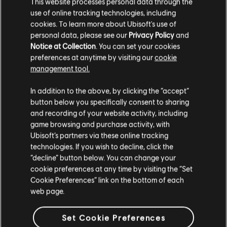
This website processes personal data through the
use of online tracking technologies, including
NEDEN TÜM ENVANTER EŞYALARIMI
cookies. To learn more about Ubisoft's use of
PAZAR'DA GÖREMIYORUM?
personal data, please see our
Privacy Policy
and
Notice at Collection
. You can set your cookies
preferences at anytime by visiting our
cookie
BIR SIPARIŞIN FIYATINDA HATA
management tool.
YAPTIM. DEĞIŞTIREBILIR MIYIM?
In addition to the above, by clicking the “accept”
button below you specifically consent to sharing
SIPARIŞLER NEYE GÖRE SIRALANIR?
and recording of your website activity, including
game browsing and purchase activity, with
Ubisoft’s partners via these online tracking
R6 PAZARI IÇIN KURALLAR VAR MI?
technologies. If you wish to decline, click the
“decline” button below. You can change your
cookie preferences at any time by visiting the “Set
PAZAR INTERNET SITESINDE BIR
Cookie Preferences” link on the bottom of each
HATAYLA KARŞILAŞIRSAM NE
web page.
YAPMALIYIM?
Set Cookie Preferences