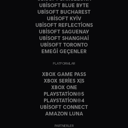
UBISOFT BLUE BYTE
UBISOFT BUCHAREST
UBISOFT KYIV
UBISOFT REFLECTIONS
UBISOFT SAGUENAY
UBISOFT SHANGHAI
UBISOFT TORONTO
EMEĞİ GEÇENLER
PLATFORMLAR
XBOX GAME PASS
XBOX SERIES X|S
XBOX ONE
PLAYSTATION®5
PLAYSTATION®4
UBISOFT CONNECT
AMAZON LUNA
PARTNERLER