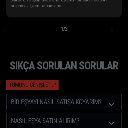
olarak en düşük fiyatı arar. Eşleşen bir satıcı bulunur
bulunmaz işlem tamamlanır.
1
/
3
SIKÇA SORULAN SORULAR
TÜMÜNÜ GENIŞLET
BIR EŞYAYI NASIL SATIŞA KOYARIM?
NASIL EŞYA SATIN ALIRIM?