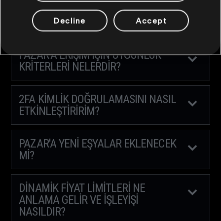
İŞLEM SIRASINDA BIR SORUN
YAŞARSAM NE YAPMALIYIM?
Decline
Accept
PAZAR’A ERIŞIM IÇIN UYGUNLUK
KRITERLERI NELERDIR?
2FA KIMLIK DOĞRULAMASINI NASIL
ETKINLEŞTIRIRIM?
PAZAR'A YENI EŞYALAR EKLENECEK
MI?
DINAMIK FIYAT LIMITLERI NE
ANLAMA GELIR VE IŞLEYIŞI
NASILDIR?