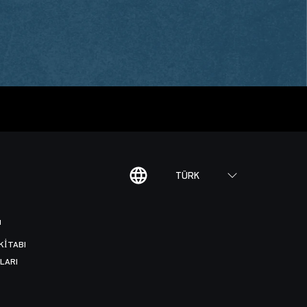
TÜRK
I
KITABI
LARI