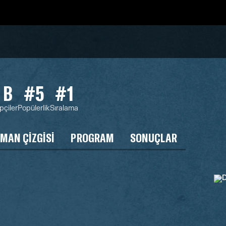
 B
#5
#1
pçiler
Popülerlik
Sıralama
MAN ÇIZGISI
PROGRAM
SONUÇLAR