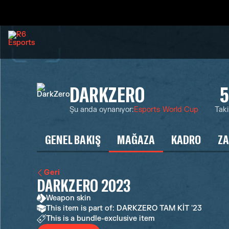
DARKZERO
5
Şu anda oynanıyor
:
Esports World Cup
Taki
GENEL BAKIŞ
MAĞAZA
KADRO
ZA
Geri
DARKZERO 2023
Weapon skin
This item is part of: DARKZERO TAM KİT '23
This is a bundle-exclusive item