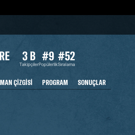
RE
3 B
#9
#52
Takipçiler
Popülerlik
Sıralama
MAN ÇIZGISI
PROGRAM
SONUÇLAR