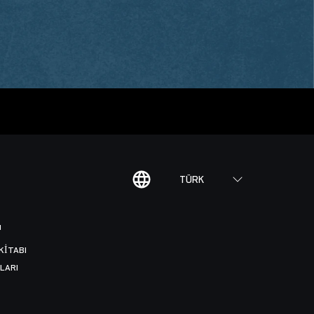
TÜRK
I
KITABI
LARI