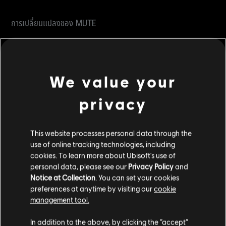
การเปลี่ยนแปลงของ MUTE
พื้นที่ที่ได้รับผลกระทบจากเครื่องรบกวนสัญญาณของ Mute
จะเป็นวงกลมแทนที่จะเป็นแนวทรงกระบอก และอุปกรณ์จะ
สว่างขึ้นเมื่อใช้งาน
We value your
privacy
การเปลี่ยนแปลงของ FUZE
This website processes personal data through the
ระเบิดคลัสเตอร์ของ Fuze สามารถนำไปใช้กับพื้นผิวเสริมแรง
use of online tracking technologies, including
ได้แล้ว เมื่อจุดระเบิด ระเบิดย่อยจะใช้เวลาเพิ่มขึ้นในการเคลื่อน
cookies. To learn more about Ubisoft's use of
ผ่านพื้นผิวเสริมแรง ในขณะที่ระเบิดจะทะลุผ่านพื้นผิวที่อ่อนนุ่ม
personal data, please see our
Privacy Policy
and
ในทันที
Notice at Collection
. You can set your cookies
preferences at anytime by visiting our
cookie
management tool.
การเปลี่ยนแปลงการตรวจจับแฟลช
In addition to the above, by clicking the “accept”