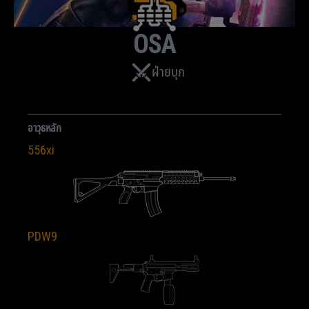
OSA
ฝ่ายบุก
อาวุธหลัก
556xi
PDW9