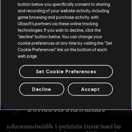
แคนเดล่าของ Ying, โล่ G52-Tactical Shield ่ของ Blitz.,
button below you specifically consent to sharing
และระเบิดสตันใช้ระบบการตรวจจับแฟลชใหม่ที่คำนวณระยะเวลา
and recording of your website activity, including
game browsing and purchase activity, with
แฟลช โดยคำนึงถึงสภาพแวดล้อม และมุมของการระเบิด
Ubisoft’s partners via these online tracking
ตลอดจนระยะทาง และทิศทางของผู้เล่น นั่นหมายความว่าหาก
technologies. If you wish to decline, click the
เจ้าหน้าที่ได้รับผลกระทบ พวกเขาจะถูกแฟลชที่ 100% เสมอ
“decline” button below. You can change your
แต่ระยะเวลาจะเปลี่ยนแปลงในแต่ละครั้ง เพิ่มความน่าเชื่อถือให้
cookie preferences at any time by visiting the “Set
กับของเอฟเฟกต์แฟลช
Cookie Preferences” link on the bottom of each
web page.
Set Cookie Preferences
Decline
Accept
ราคาของเจ้าหน้าที่ลดลง
จะเห็นราคาของเจ้าหน้าที่ทั้ง 5 ถูกปรับในช่วง Crystal Guard โดย