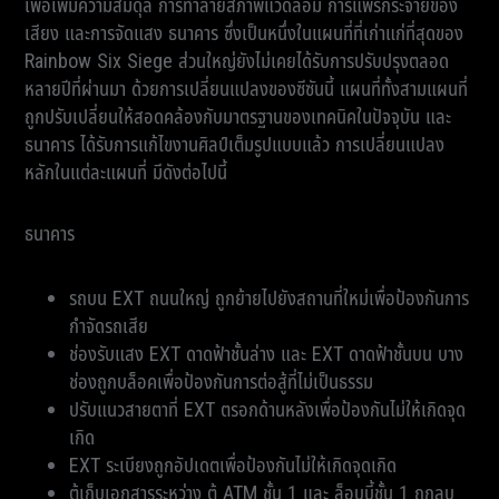
เพื่อเพิ่มความสมดุล การทำลายสภาพแวดล้อม การแพร่กระจายของ
เสียง และการจัดแสง ธนาคาร ซึ่งเป็นหนึ่งในแผนที่ที่เก่าแก่ที่สุดของ
Rainbow Six Siege ส่วนใหญ่ยังไม่เคยได้รับการปรับปรุงตลอด
หลายปีที่ผ่านมา ด้วยการเปลี่ยนแปลงของซีซันนี้ แผนที่ทั้งสามแผนที่
ถูกปรับเปลี่ยนให้สอดคล้องกับมาตรฐานของเทคนิคในปัจจุบัน และ
ธนาคาร ได้รับการแก้ไขงานศิลป์เต็มรูปแบบแล้ว การเปลี่ยนแปลง
หลักในแต่ละแผนที่ มีดังต่อไปนี้
ธนาคาร
รถบน EXT ถนนใหญ่ ถูกย้ายไปยังสถานที่ใหม่เพื่อป้องกันการ
กำจัดรถเสีย
ช่องรับแสง EXT ดาดฟ้าชั้นล่าง และ EXT ดาดฟ้าชั้นบน บาง
ช่องถูกบล็อคเพื่อป้องกันการต่อสู้ที่ไม่เป็นธรรม
ปรับแนวสายตาที่ EXT ตรอกด้านหลังเพื่อป้องกันไม่ให้เกิดจุด
เกิด
EXT ระเบียงถูกอัปเดตเพื่อป้องกันไม่ให้เกิดจุดเกิด
ตู้เก็บเอกสารระหว่าง ตู้ ATM ชั้น 1 และ ล็อบบี้ชั้น 1 ถูกลบ