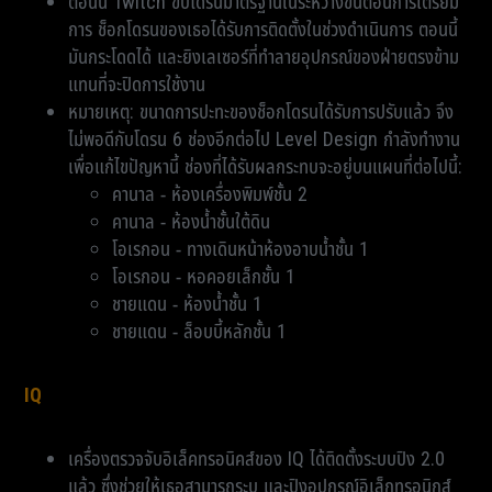
ตอนนี้ Twitch ขับโดรนมาตรฐานในระหว่างขั้นตอนการเตรียม
การ ช็อกโดรนของเธอได้รับการติดตั้งในช่วงดำเนินการ ตอนนี้
มันกระโดดได้ และยิงเลเซอร์ที่ทำลายอุปกรณ์ของฝ่ายตรงข้าม
แทนที่จะปิดการใช้งาน
หมายเหตุ: ขนาดการปะทะของช็อกโดรนได้รับการปรับแล้ว จึง
ไม่พอดีกับโดรน 6 ช่องอีกต่อไป Level Design กำลังทำงาน
เพื่อแก้ไขปัญหานี้ ช่องที่ได้รับผลกระทบจะอยู่บนแผนที่ต่อไปนี้:
คานาล - ห้องเครื่องพิมพ์ชั้น 2
คานาล - ห้องน้ำชั้นใต้ดิน
โอเรกอน - ทางเดินหน้าห้องอาบน้ำชั้น 1
โอเรกอน - หอคอยเล็กชั้น 1
ชายแดน - ห้องน้ำชั้น 1
ชายแดน - ล็อบบี้หลักชั้น 1
IQ
เครื่องตรวจจับอิเล็คทรอนิคส์ของ IQ ได้ติดตั้งระบบปิง 2.0
แล้ว ซึ่งช่วยให้เธอสามารถระบุ และปิงอุปกรณ์อิเล็กทรอนิกส์