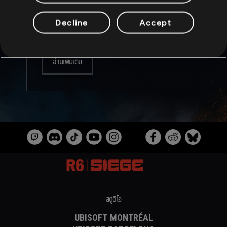
competitive integrity. Also get more insight
into the devs’ approach to balancing, along
Decline
Accept
with news on weapon and operator balancing
updates!
อ่านเพิ่มเติม
สตูดิโอ
UBISOFT MONTRÉAL