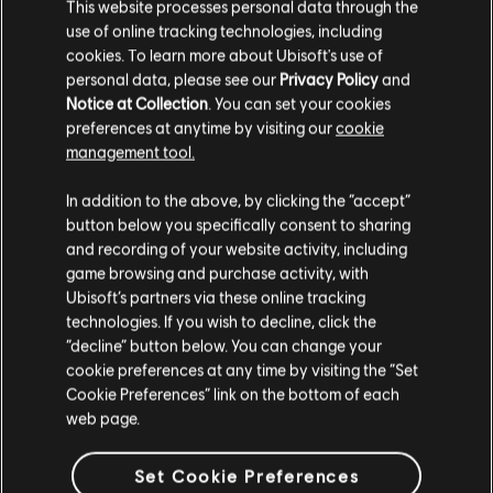
This website processes personal data through the
use of online tracking technologies, including
cookies. To learn more about Ubisoft's use of
personal data, please see our
Privacy Policy
and
Notice at Collection
. You can set your cookies
preferences at anytime by visiting our
cookie
management tool.
In addition to the above, by clicking the “accept”
RAINBOW SIX SIEGE
button below you specifically consent to sharing
and recording of your website activity, including
COMMUNITY CHECKPOINT
game browsing and purchase activity, with
RECAP: CORE RULES, LEGEND
Ubisoft’s partners via these online tracking
DIVISION, BALANCING
technologies. If you wish to decline, click the
UPDATES & PLAYER
“decline” button below. You can change your
PROTECTION
cookie preferences at any time by visiting the “Set
Cookie Preferences” link on the bottom of each
web page.
7
/
8
/
พ.ศ. 2569
Several new, fine-tuned anti-cheat measures
Set Cookie Preferences
are being introduced to Siege to help maintain