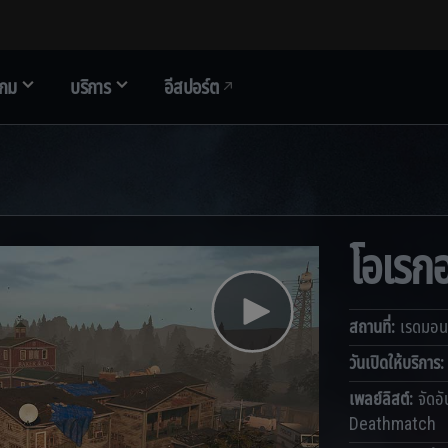
เกม
บริการ
อีสปอร์ต
โอเรก
สถานที่
:
เรดมอน
วันเปิดให้บริการ
เพลย์ลิสต์
:
จัดอั
Deathmatch