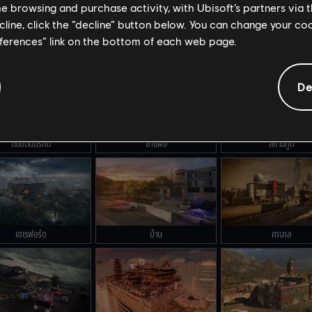
me browsing and purchase activity, with Ubisoft’s partners via t
ecline, click the “decline” button below. You can change your c
eferences” link on the bottom of each web page.
สนามแข่งบราโว่
สนามแข่งอัลฟ่า
รังลับ
De
ดินแดนมรกต
ชายฝั่ง
สถานทูต
เฮเรฟอร์ด
บ้าน
คานาล