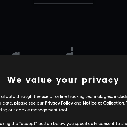
เลือกแผนที่ของคุณ
We value your privacy
l data through the use of online tracking technologies, includ
l data, please see our
Privacy Policy
and
Notice at Collection
.
ting our
cookie management tool.
ชายแดน
ชาเลต์
คาเฟ่ ดอสโตเยฟสกี้
licking the “accept” button below you specifically consent to s