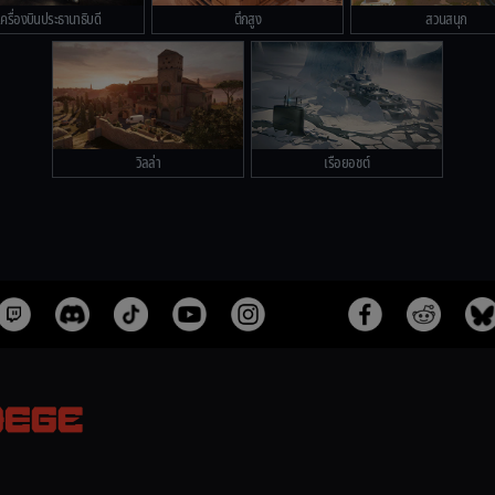
เครื่องบินประธานาธิบดี
ตึกสูง
สวนสนุก
วิลล่า
เรือยอชต์