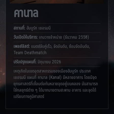
คานาล
สถานที่
:
ฮัมบูร์ก เยอรมนี
วันเปิดให้บริการ
:
เกมวางจำหน่าย (ธันวาคม 2558)
เพลย์ลิสต์
:
แมตช์จับคู่เร็ว, จัดอันดับ, ซ้อมจัดอันดับ,
Team Deathmatch
ปรับปรุงแผนที่
:
มิถุนายน 2026
เหตุเกิดในเขตอุตสาหกรรมของเมืองฮัมบูร์ก ประเทศ
เยอรมนี แผนที่ คานาล (Kanal) มีหลายอาคาร โดยมีจุด
ยุทธศาสตร์ที่เชื่อมต่อกันหลายจุดอยู่บนคลอง มันสามารถ
ใช้กลยุทธ์ต่าง ๆ ได้มากมายตามสะพาน อาคาร และจุดได้
เปรียบทางภูมิศาสตร์