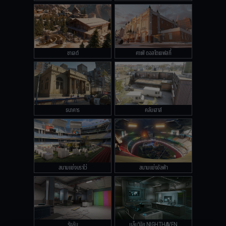
ชาเลต์
คาเฟ่ ดอสโตเยฟสกี้
ธนาคาร
คลับเฮาส์
สนามแข่งบราโว่
สนามแข่งอัลฟ่า
รังลับ
แล็บวิจัย NIGHTHAVEN