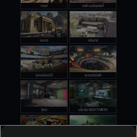
ชาเลต์
คาเฟ่ ดอสโตเยฟสกี้
ธนาคาร
คลับเฮาส์
สนามแข่งบราโว่
สนามแข่งอัลฟ่า
รังลับ
แล็บวิจัย NIGHTHAVEN