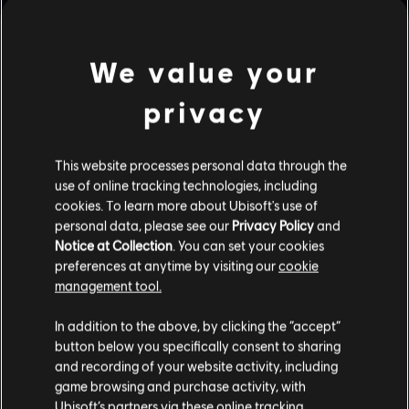
We value your
ปฏิบัติการระยะประชิด
ดินแดนมรกต
privacy
This website processes personal data through the
ชายฝั่ง
สถานทูต
use of online tracking technologies, including
cookies. To learn more about Ubisoft's use of
personal data, please see our
Privacy Policy
and
Notice at Collection
. You can set your cookies
preferences at anytime by visiting our
cookie
management tool.
สลัม
ป้อมปราการ
In addition to the above, by clicking the “accept”
button below you specifically consent to sharing
and recording of your website activity, including
game browsing and purchase activity, with
เฮเรฟอร์ด
บ้าน
Ubisoft’s partners via these online tracking