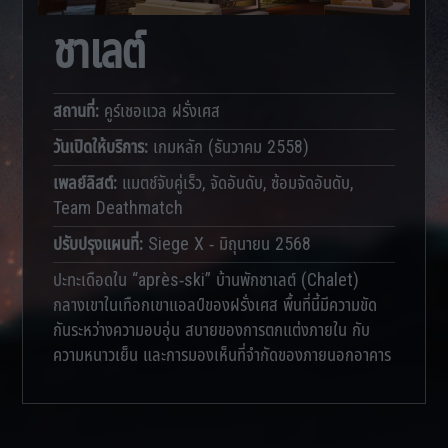
ชาเลต์
สถานที่
:
คูร์เชอแวล ฝรั่งเศส
วันเปิดให้บริการ
:
เกมหลัก (ธันวาคม 2558)
เพลย์ลิสต์
:
แมตช์จับคู่เร็ว, จัดอันดับ, ซ้อมจัดอันดับ,
Team Deathmatch
ปรับปรุงแผนที่
:
Siege X - มิถุนายน 2568
ปะทะเดือดใน “après-ski” บ้านพักชาเลต์ (Chalet)
กลางเขาในเทือกเขาแอลป์ของฝรั่งเศส พื้นที่นี้มีความขัด
กันระหว่างความอบอุ่น สบายของการตกแต่งภายใน กับ
ความหนาวเย็น และการมองเห็นที่จำกัดของภายนอกอาคาร