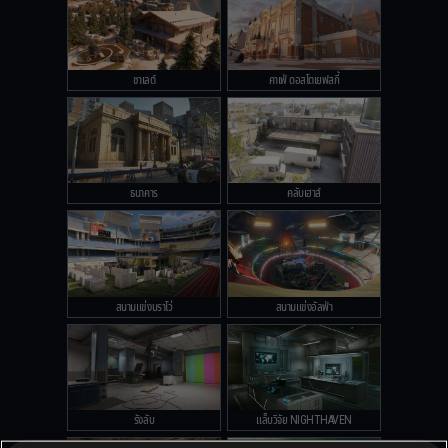
ชาเลต์
คาเฟ่ ดอสโตเยฟสกี้
ธนาคาร
คลับเฮาส์
สนามแข่งบราโว่
สนามแข่งอัลฟ่า
รังลับ
แล็บวิจัย NIGHTHAVEN