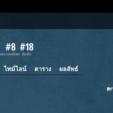
#8
#18
ม
คะแนนนิยม
อันดับ
ไทม์ไลน์
ตาราง
ผลลัพธ์