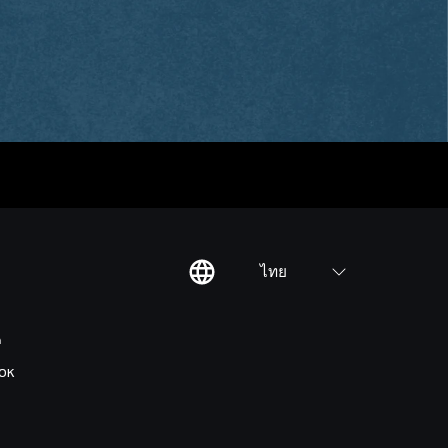
ไทย
ต
OK