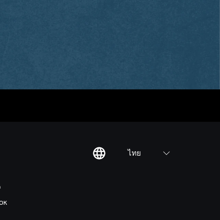
ไทย
ต
OK