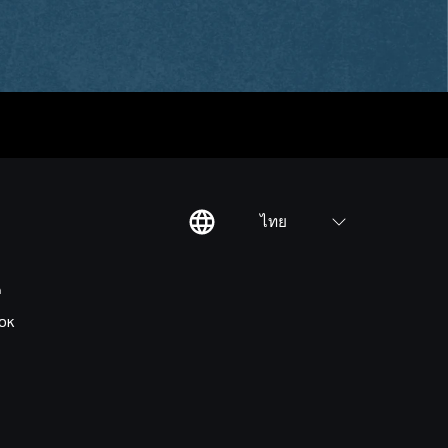
ไทย
ต
OK