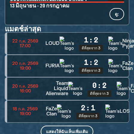
13 มิถุนายน - 20 กรกฎาคม
ดู:
แมตช์ล่าสุด
1
:
2
Ninja
22 ก.ค. 2569
LOUD
Pyja
17:00
ดีที่สุดจาก 3
1
:
2
FaZe
20 ก.ค. 2569
FURIA
Clan
19:00
ดีที่สุดจาก 3
Team
0
:
2
F
20 ก.ค. 2569
Liquid
C
16:00
Alienware
ดีที่สุดจาก 3
2
:
1
FaZe
18 ก.ค. 2569
LOS
Clan
19:00
ดีที่สุดจาก 3
แสดงให้ฉันเห็นเพิ่มเติม