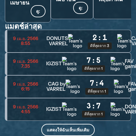
เมษายน
ดู:
ดู:
แมตช์ล่าสุด
2
:
1
DONUTS
C
9 เม.ย. 2566
VARREL
V
8:55
ดีที่สุดจาก 3
7
:
5
FAV
9 เม.ย. 2566
IGZIST
gam
7:35
ดีที่สุดจาก 1
7
:
4
CAG by
FA
9 เม.ย. 2566
VARREL
ga
6:15
ดีที่สุดจาก 1
3
:
7
DON
9 เม.ย. 2566
IGZIST
VAR
4:55
ดีที่สุดจาก 1
แสดงให้ฉันเห็นเพิ่มเติม