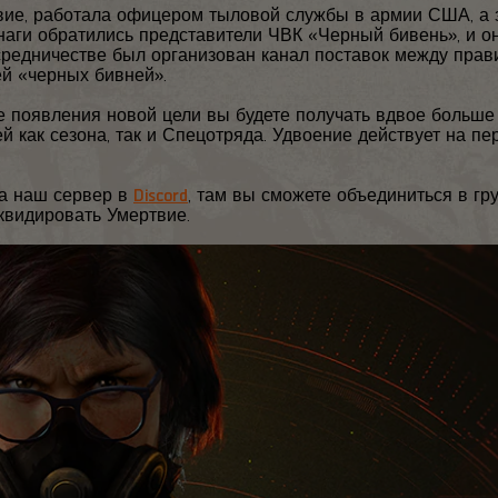
вие, работала офицером тыловой службы в армии США, а 
наги обратились представители ЧВК «Черный бивень», и о
средничестве был организован канал поставок между пра
й «черных бивней».
е появления новой цели вы будете получать вдвое больше
ей как сезона, так и Спецотряда. Удвоение действует на пе
на наш сервер в
Discord
, там вы сможете объединиться в гру
иквидировать Умертвие.