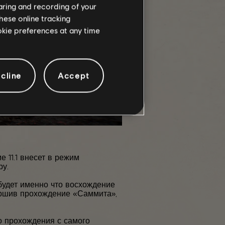
haring and recording of your
hese online tracking
ookie preferences at any time
cline
Accept
 11.1 внесет в режим
ру.
 будет именно что восхождение
вершив прохождение «Саммита»,
о прохождения с самого