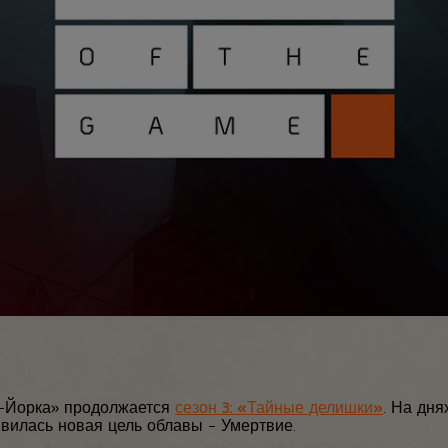
ью-Йорка» продолжается
сезон 3: «Тайные делишки»
. На дня
вилась новая цель облавы – Умертвие.