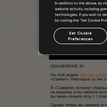
In addition to the above, by c
website activity, including ga
technologies. If you wish to d
by visiting the “Set Cookie Pr
Set Cookie
Preferences
ОБНОВЛЕНИЕ 11.1
На этой неделе
«Взгляд в буд
«Саммит». Некоторые из них от
В «Саммите» исчезнут сборные
на вершину, и вы сможете воз
вы вновь начнете игру с 1 этаж
Однако теперь вы сможете уст