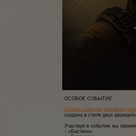
ОСОБОЕ СОБЫТИЕ
Особое событие «Крайняя ме
создана в стиле двух враждеб
Участвуя в событии, вы сможе
– «Бастион»