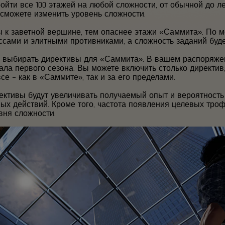
ойти все 100 этажей на любой сложности, от обычной до л
сможете изменить уровень сложности.
вы к заветной вершине, тем опаснее этажи «Саммита». По
ссами и элитными противниками, а сложность заданий буде
е выбирать директивы для «Саммита». В вашем распоряжен
ла первого сезона. Вы можете включить столько директив, 
се – как в «Саммите», так и за его пределами.
рективы будут увеличивать получаемый опыт и вероятность
ых действий. Кроме того, частота появления целевых троф
вня сложности.