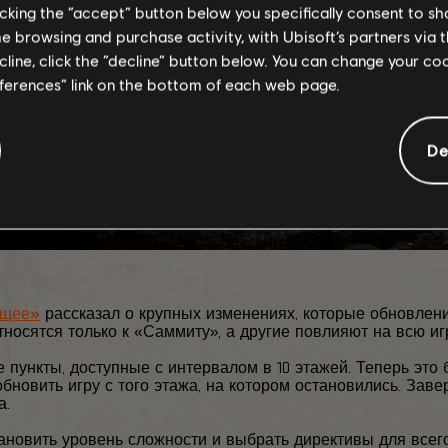
licking the “accept” button below you specifically consent to s
me browsing and purchase activity, with Ubisoft’s partners via t
ecline, click the “decline” button below. You can change your c
eferences” link on the bottom of each web page.
De
ущее»
рассказал о крупных изменениях, которые обновление
носятся только к «Саммиту», а другие повлияют на всю иг
 пункты, доступные с интервалом в 10 этажей. Теперь это
обновить игру с того этажа, на котором остановились. За
а.
ановить уровень сложности и выбрать директивы для всег