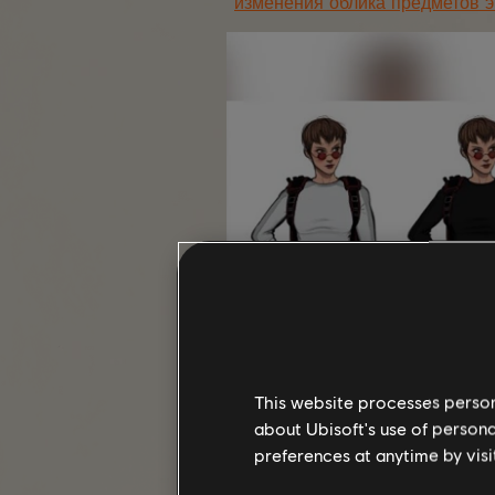
изменения облика предметов 
This website processes persona
about Ubisoft's use of persona
preferences at anytime by visi