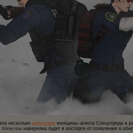
ала несколько
набросков
женщины-агента Спецотряда в р
 Winecrow наверняка будет в восторге от появления в обн