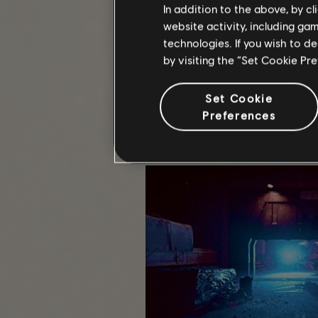
In addition to the above, by c
website activity, including ga
technologies. If you wish to d
by visiting the “Set Cookie Pr
UltraSoffia
опубликовала неско
Set Cookie
«Федеральное убежище».
Preferences
Каждый кадр передает неповт
локации, она сделала 4 зрелищ
освещение, полюбившееся мно