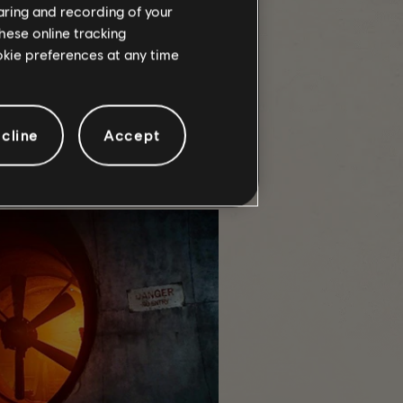
haring and recording of your
hese online tracking
ookie preferences at any time
время ее любимой операции
cline
Accept
. Вдохновившись дизайном
обы показать атмосферное