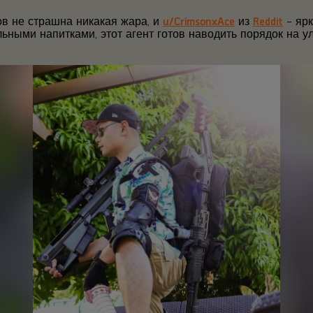
в не страшна никакая жара, и
u/CrimsonxAce
из
Reddit
– ярк
ьными напитками, этот агент готов наводить порядок на у