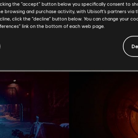
licking the “accept” button below you specifically consent to s
me browsing and purchase activity, with Ubisoft’s partners via t
ecline, click the “decline” button below. You can change your c
eferences” link on the bottom of each web page.
лько
красивейших снимков
из фоторежима, сделанных во 
De
оримую атмосферу и великолепный антураж этой операции
ных кадра в разных стилях, от ретро до современного, чт
гим игрокам.