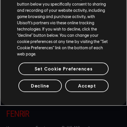
ПРИЦЕЛЫ С УВЕЛИЧЕНИЕМ У
button below you specifically consent to sharing
ЗАЩИТНИКОВ
and recording of your website activity, including
game browsing and purchase activity, with
Ubisoft’s partners via these online tracking
Чтобы снизить агрессивность игры в защите, мы удалили
technologies. If you wish to decline, click the
прицелы с увеличением из снаряжения Goyo, Doc, Rook,
“decline” button below. You can change your
Frost, Echo, Tachankin и Castle. Это изменение призвано
cookie preferences at any time by visiting the “Set
ограничить дальний бой для защитников, чтобы побудить их
Cookie Preferences” link on the bottom of each
более сбалансированно выбирать позицию во время
web page.
раундов.
ECHO
Set Cookie Preferences
Без прицела с увеличением Echo больше не может
Decline
Accept
наблюдать за позицией с большого расстояния. Чтобы Echo
стал сильнее при использовании дробовика и мини-ПП, его
скорость повышена с 1 до 2.
FENRIR