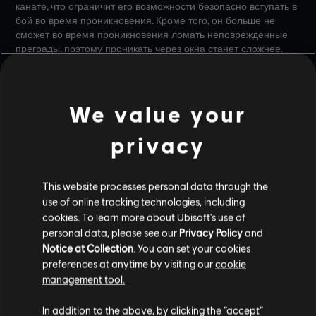
канате, что ограничит его возможности безопасно вступать в
бой во время проникновения. Кроме того, он больше не
сможет во время проникновения ломать неповрежденные
преграды, поэтому проникать через окна станет сложнее.
А чтобы перезаряжаться стало рискованнее, Blackbeard
будет полностью складывать щит в этот момент, становясь
We value your
более уязвимым в бою. Время отмены прицеливания из
оружия увеличено с 0,5 сек. до 0,9 сек., а зарядов для
privacy
пробивания брешей у щита стало 3 (было 4).
БАЛЛИСТИЧЕСКИЙ ЩИТ
This website processes personal data through the
use of online tracking technologies, including
Оперативники, которые используют баллистический щит,
cookies. To learn more about Ubisoft's use of
будут слегка отодвигать его в сторону при метании
personal data, please see our
Privacy Policy
and
снарядов, что сделает их более уязвимыми в это время. Это
Notice at Collection
. You can set your cookies
побудит игроков действовать более стратегически и
preferences at anytime by visiting our
cookie
осторожно при метании снарядов в зоне видимости
management tool.
противника.
In addition to the above, by clicking the “accept”