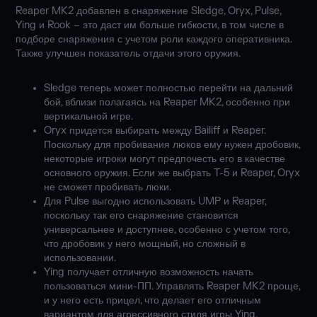
Reaper MK2 добавлен в снаряжение Sledge, Oryx, Pulse,
Ying и Rook – это даст им больше гибкости, в том числе в
подборе снаряжения с учетом роли каждого оперативника.
Также улучшен показатель отдачи этого оружия.
Sledge теперь может полностью перейти на дальний
бой, вблизи полагаясь на Reaper MK2, особенно при
вертикальной игре.
Oryx придется выбирать между Bailiff и Reaper.
Поскольку для пробивания люков ему нужен дробовик,
некоторые игроки могут предпочесть его в качестве
основного оружия. Если же выбрать T-5 и Reaper, Oryx
не сможет пробивать люки.
Для Pulse выгодно использовать UMP и Reaper,
поскольку так его снаряжение становится
универсальнее и доступнее, особенно с учетом того,
что дробовик у него мощный, но сложный в
использовании.
Ying получает отличную возможность начать
пользоваться мини-ПП. Управлять Reaper MK2 проще,
и у него есть прицел, что делает его отличным
вариантом для агрессивного стиля игры Ying.