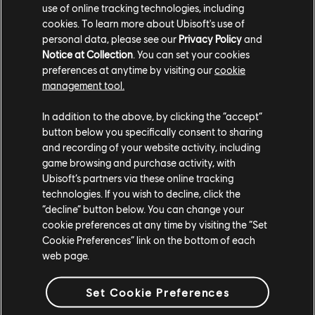
use of online tracking technologies, including
cookies. To learn more about Ubisoft's use of
personal data, please see our
Privacy Policy
and
Notice at Collection
. You can set your cookies
preferences at anytime by visiting our
cookie
ПЕРЕРАБОТКА КАРТЫ:
management tool.
БАЗА ХЕРЕФОРД
In addition to the above, by clicking the “accept”
button below you specifically consent to sharing
and recording of your website activity, including
game browsing and purchase activity, with
Цель — исправление неполадок, влияющих на динамику
Ubisoft’s partners via these online tracking
боя, баланс и визуальные аспекты базы Херефорд, для
technologies. If you wish to decline, click the
повышения привлекательности карты в соревновательном
“decline” button below. You can change your
плане. Это первый случай переработки, серию которых
cookie preferences at any time by visiting the “Set
команда решила начать с Operation Grim Sky. Базу
Cookie Preferences” link on the bottom of each
Херефорд ожидает множество изменений, поэтому ее
можно будет рассматривать как новую карту.
web page.
Площадь каждого этажа увеличится, а значит, появится
Set Cookie Preferences
больше разрушаемых поверхностей. В определенных точках