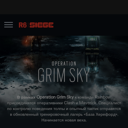
В рамках Operation Grim Sky
к команде Rainbow
присоединятся оперативники Clash и Maverick. Специалист
по контролю поведения толпы и опытный тактик отправятся
в обновленный тренировочный лагерь «База Херефорд».
Начинается новая веха.