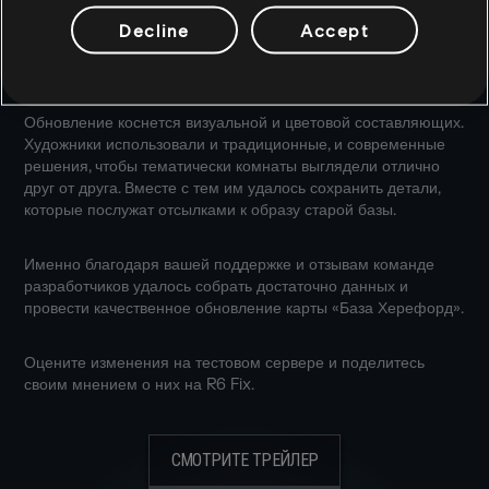
будут добавлены лестницы и люки, что позволит свободнее
передвигаться по зданию и размещать объекты задания.
Decline
Accept
Игрокам потребуется вновь изучить планировку, но вряд ли
карта покажется им совсем незнакомой.
Обновление коснется визуальной и цветовой составляющих.
Художники использовали и традиционные, и современные
решения, чтобы тематически комнаты выглядели отлично
друг от друга. Вместе с тем им удалось сохранить детали,
которые послужат отсылками к образу старой базы.
Именно благодаря вашей поддержке и отзывам команде
разработчиков удалось собрать достаточно данных и
провести качественное обновление карты «База Херефорд».
Оцените изменения на тестовом сервере и поделитесь
своим мнением о них на R6 Fix.
СМОТРИТЕ ТРЕЙЛЕР