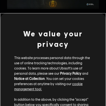
Во втором сезоне произошло много грандиозных событий,
и мы ждем не дождемся развязки! Следить за
результатами игроков профессиональной лиги можно
здесь
!
We value your
Все последние новости о Rainbow Six Siege всегда можно
privacy
найти на наших страницах в
Facebook
и
Твиттере
, а также
на
официальных форумах
и разделах
Reddit
.
This website processes personal data through the
use of online tracking technologies, including
cookies. To learn more about Ubisoft's use of
personal data, please see our
Privacy Policy
and
Notice at Collection
. You can set your cookies
preferences at anytime by visiting our
cookie
management tool.
In addition to the above, by clicking the “accept”
button below you specifically consent to sharing
НАЗАД