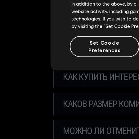
In addition to the above, by c
website activity, including ga
technologies. If you wish to d
by visiting the “Set Cookie Pr
ПОКАЗАТЬ ВСЕ
Set Cookie
КАК ВЫСТАВИТЬ ПР
Preferences
КАК КУПИТЬ ИНТЕР
КАКОВ РАЗМЕР КОМ
МОЖНО ЛИ ОТМЕНИТ