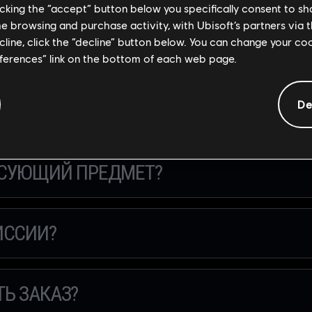
licking the “accept” button below you specifically consent to s
me browsing and purchase activity, with Ubisoft’s partners via t
ecline, click the “decline” button below. You can change your c
eferences” link on the bottom of each web page.
De
ЕДМЕТ НА ПРОДАЖУ?
ЕСУЮЩИЙ ПРЕДМЕТ?
ИССИИ?
Ь ЗАКАЗ?