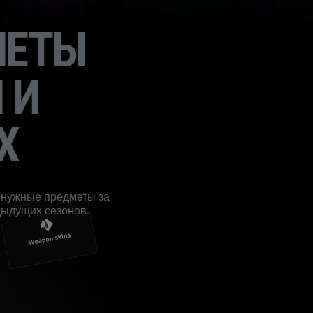
МЕТЫ
 И
Х
ненужные предметы за
дыдущих сезонов.