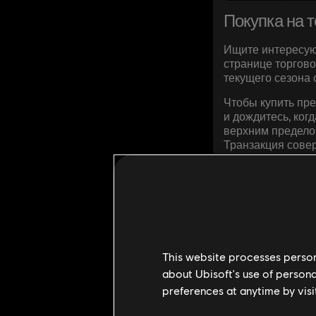
Покупка на 
Ищите интересую
странице торгово
текущего сезона 
Чтобы купить пре
и дождитесь, ког
верхним пределом
Транзакция совер
This website processes persona
about Ubisoft's use of persona
ЧАСТО
preferences at anytime by visi