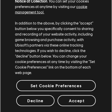
Notice at Collection
. You can set your cookies
preferences at anytime by visiting our
cookie
management tool.
In addition to the above, by clicking the “accept”
СТУДИИ
button below you specifically consent to sharing
and recording of your website activity, including
UBISOFT MONTRÉAL
game browsing and purchase activity, with
Ubisoft’s partners via these online tracking
technologies. If you wish to decline, click the
ПЛАТФОРМЫ
“decline” button below. You can change your
cookie preferences at any time by visiting the “Set
XBOX SERIES X|S
Cookie Preferences” link on the bottom of each
XBOX ONE
web page.
PLAYSTATION®5
Set Cookie Preferences
PLAYSTATION®4
Decline
Accept
UBISOFT CONNECT