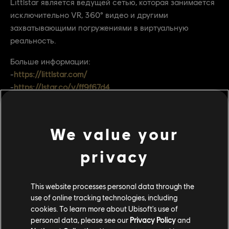
Littlstar является ведущей сетью, которая занимается
исключительно VR, 360° видео и другими
захватывающими погружениями в виртуальную
реальность.
Больше информации:
-
https://littlstar.com/
-
https://lstar.co/v/ff9f67d4
Загрузите бесплатный проигрывать Littlestar для
вашего устройства и будьте готовы пережить
We value your
погружение в виртуальною реальность.
privacy
This website processes personal data through the
use of online tracking technologies, including
cookies. To learn more about Ubisoft's use of
personal data, please see our
Privacy Policy
and