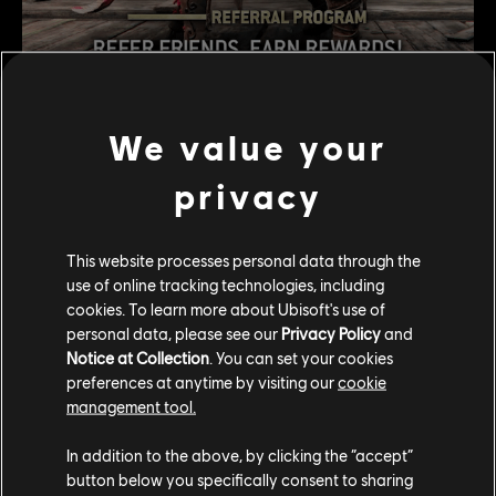
We value your
От усилений (опыт) и ящиков с материалами до
privacy
статуса "Легенда" - программа по приглашению
друзей начинается 22 июля и продлится до 21 октября
2021 года. Участвовать могут игроки в For Honor на
This website processes personal data through the
любых платформах. Добавлять рефералов в список
use of online tracking technologies, including
друзей можно только на той же самой платформе. Но
cookies. To learn more about Ubisoft's use of
приглашать можно пользователей не только из списка
personal data, please see our
Privacy Policy
and
друзей.
Notice at Collection
. You can set your cookies
preferences at anytime by visiting our
cookie
Чтобы узнать подробности и начать получать награды
management tool.
за приведенных друзей, зайдите сюда:
https://referral.ubisoft.com/for-honor
In addition to the above, by clicking the “accept”
button below you specifically consent to sharing