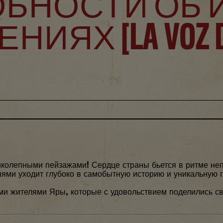
БНОСТИ ОБ 
ИЯХ [LA VOZ D
ликолепными пейзажами! Сердце страны бьется в ритме 
нями уходит глубоко в самобытную историю и уникальную 
ими жителями Яры, которые с удовольствием поделились с