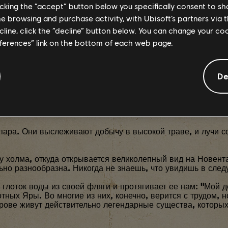
licking the “accept” button below you specifically consent to s
me browsing and purchase activity, with Ubisoft’s partners via t
ecline, click the “decline” button below. You can change your c
eferences” link on the bottom of each web page.
СТИН И ЕЛЕНА, ВЛЮ
De
И.
пара. Они выслеживают добычу в высокой траве, и лучи с
у холма, откуда открывается великолепный вид на Новента
но разнообразна. Никогда не знаешь, что увидишь в след
глоток воды из своей фляги и протягивает ее нам: "Мой 
тных Яры. Во многие из них, конечно, верится с трудом, н
трове живут действительно легендарные существа, которых