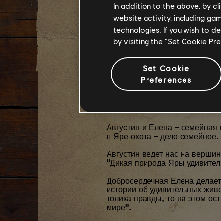
In addition to the above, by c
website activity, including ga
technologies. If you wish to d
by visiting the “Set Cookie Pr
2 - АВГУ
Set Cookie
ОХОТНИК
Preferences
Августин и Елена – семейная 
в Яре охота – дело семейное.
Августин ведет нас на вершин
"Дикая природа Яры удивитель
Добросердечная Елена делает 
истории об удивительных живо
толика правды, то на этом ос
мире".