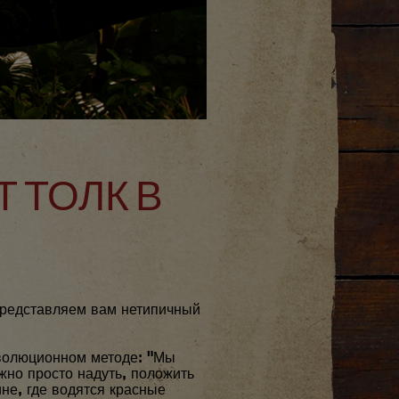
Т ТОЛК В
Представляем вам нетипичный
еволюционном методе: "Мы
жно просто надуть, положить
не, где водятся красные