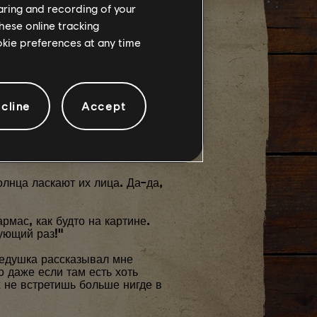
haring and recording of your
hese online tracking
ookie preferences at any time
БЛЕННЫЕ
cline
Accept
олнца ласкают их лица. Да-да,
рмас, как будто на картине.
ующий раз!"
дедушка рассказывал мне
о даже если там есть хоть
 не встретишь больше нигде в