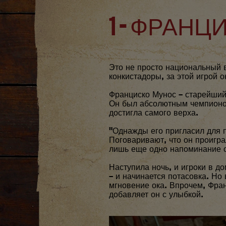
1 - ФРАН
Это не просто национальный 
конкистадоры, за этой игрой 
Франциско Мунос – старейший
Он был абсолютным чемпионом
достигла самого верха.
"Однажды его пригласил для п
Поговаривают, что он проигра
лишь еще одно напоминание о 
Наступила ночь, и игроки в д
– и начинается потасовка. Но
мгновение ока. Впрочем, Фран
добавляет он с улыбкой.