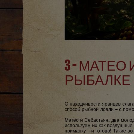
3 - МАТЕО
РЫБАЛКЕ
О находчивости яранцев слаг
способ рыбной ловли – с пом
Матео и Себастьян, два моло
используем их как воздушные 
приманку – и готово! Такие в