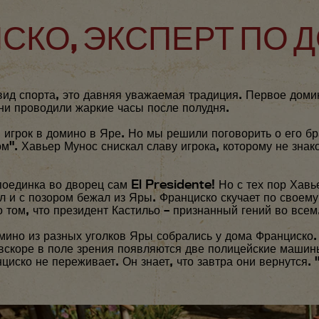
ЦИСКО, ЭКСПЕРТ ПО
вид спорта, это давняя уважаемая традиция. Первое доми
они проводили жаркие часы после полудня.
 игрок в домино в Яре. Но мы решили поговорить о его б
". Хавьер Мунос снискал славу игрока, которому не знако
оединка во дворец сам El Presidente! Но с тех пор Хавье
л и с позором бежал из Яры. Франциско скучает по своему 
том, что президент Кастильо – признанный гений во всем
омино из разных уголков Яры собрались у дома Франциско.
 вскоре в поле зрения появляются две полицейские машины
циско не переживает. Он знает, что завтра они вернутся. 