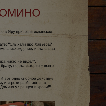
 ДОМИНО
но в Яру привезли испанские
рате: "Слыхали про Хавьера?
мо снисхождение, и эта слава
ра никто не видел".
брату, но эта история – всего
.
 И вот одно спорное действие
, и игроки разбегаются в
"Домино у яранцев в крови!" –