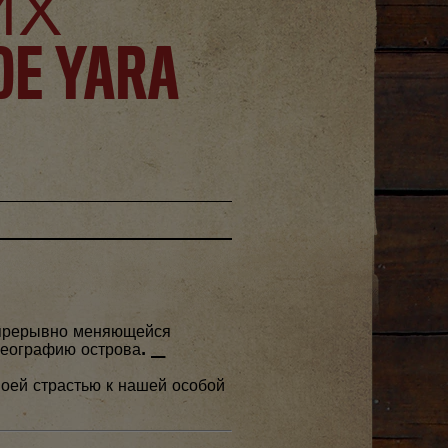
ИХ
E YARA
непрерывно меняющейся
географию острова. __
воей страстью к нашей особой