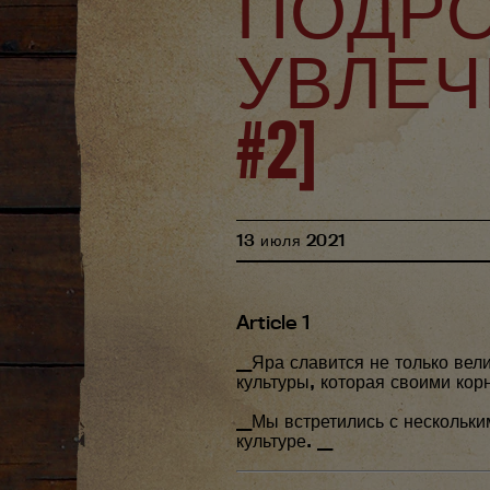
ПОДРО
УВЛЕЧЕН
#2]
13
июля
2021
Article 1
__Яра славится не только ве
культуры, которая своими кор
__Мы встретились с нескольк
культуре. __